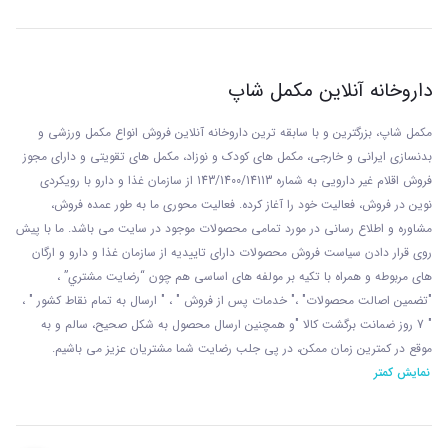
داروخانه آنلاین مکمل شاپ
مکمل شاپ، بزرگترین و با سابقه ترین داروخانه آنلاین فروش انواع مکمل ورزشی و
بدنسازی ایرانی و خارجی، مکمل های کودک و نوزاد، مکمل های تقویتی و دارای مجوز
فروش اقلام غیر دارویی به شماره 143/1400/14113 از
سازمان غذا و دارو با رويکردی
نوين در فروش، فعاليت خود را آغاز کرده. فعاليت محوری ما به طور عمده فروش،
مشاوره و اطلاع رسانی در مورد تمامی محصولات موجود در سایت می باشد. ما با پيش
روی قرار دادن سياست فروش محصولات دارای تاييديه از سازمان غذا و دارو و ارگان
های مربوطه و همراه با تکيه بر مولفه های اساسی هم چون “رضايت مشتري” ،
"تضمين اصالت محصولات" ،" خدمات پس از فروش " ، " ارسال به تمام نقاط کشور " ،
" 7 روز ضمانت برگشت کالا "و همچنين ارسال محصول به شکل صحيح، سالم و به
موقع در کمترين زمان ممکن، در پی جلب رضايت شما مشتريان عزیز می باشيم.
نمایش کمتر