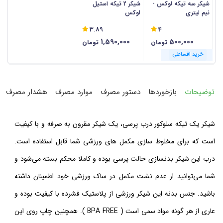
شیکر سه تیکه لوکس -
شیکر 2 تیکه استیل
نیم لیتری
لوکس
3.89
4
1,590,000
500,000
تومان
تومان
خرید اقساطی
خرید اقساطی
توضیحات
بازخوردها
دستور مصرف
موارد مصرف
هشدار مصرف
شیکر یک تیکه سلوکور درب پرسی، یک شیکر مقرون به صرفه و با کیفیت
است که برای مخلوط سازی مکمل های ورزشی شما قابل استفاده است.
درب این شیکر بدنسازی حالت پرسی بوده و کاملا محکم بسته می‌شود و
شما می‌توانید از عدم نشت مکمل در ساک ورزشی خود اطمینان داشته
باشید. جنس بدنه این شیکر ورزشی از پلاستیک فشرده با کیفیت بوده و
عاری از هر گونه مواد سمی است ( BPA FREE ). همچنین چاپ روی این