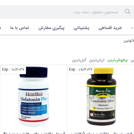
خرید اقساطی
پشتیبانی
پیگیری سفارش
تماس با ما
م
اتونین
ن
پرفروش‌ترین
ارزان‌ترین
گران‌ترین
: Exp
10/2027
: Exp
08/2027
قرص زیر زبانی واناتونین سیلور (ملاتونین
کپسول ملاتونین پلاس هلث برست - 30