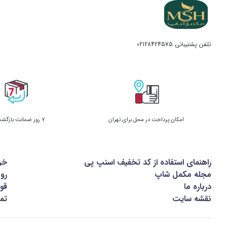
تلفن پشتیبانی
02128424575
امکان پرداخت در محل برای تهران
7 روز ضمانت بازگشت کالا
راهنمای استفاده از کد تخفیف اسنپ پی
خر
مجله مکمل شاپ
رو
درباره ما
قوا
نقشه سایت
تما