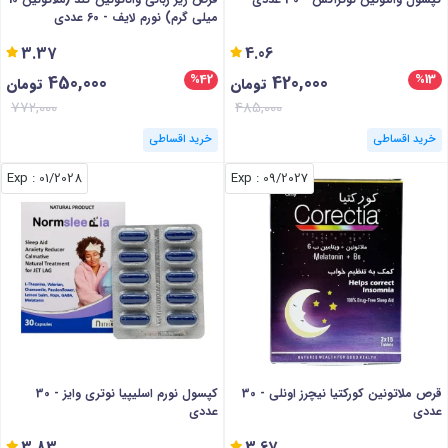
میلی گرم) نورم لایف - 60 عددی
3.37
4.06
450,000
420,000
%42
%13
تومان
تومان
772,000
485,000
خرید اقساطی
خرید اقساطی
: Exp
01/2028
: Exp
09/2027
قرص ملاتونین کورکتیا نیچرز اونلی - 30
کپسول نورم اسلیپیا نوتری وایز - 30
عددی
عددی
3.83
3.67