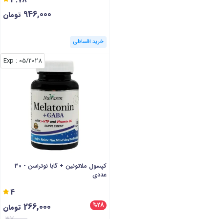
946,000
تومان
خرید اقساطی
: Exp
05/2028
کپسول ملاتونین + گابا نوتراسن - 30
عددی
4
266,000
%28
تومان
370,000