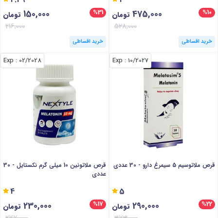
150,000
475,000
%31
%10
تومان
تومان
216,000
528,000
خرید اقساطی
خرید اقساطی
: Exp
02/2028
: Exp
10/2027
قرص ملاتوسیم 5 سیمرغ دارو - 30 عددی
قرص ملاتونین 10 میلی گرم نکستایل - 30
عددی
4
5
230,000
290,000
%17
%22
تومان
تومان
277,000
373,000