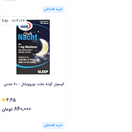
خرید اقساطی
: Exp
06/2027
کپسول گوته نخت یوروویتال - 60 عددی
4.45
840,000
تومان
خرید اقساطی