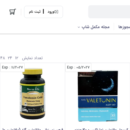
ورود
ثبت نام
جوزها
مجله مکمل شاپ
تعداد نمایش
48
24
12
: Exp
11/2027
: Exp
05/2027
کپسول والتونین نوتراکس - 30 عددی
قرص زیر زبانی واناتونین گلد (ملاتونین 10