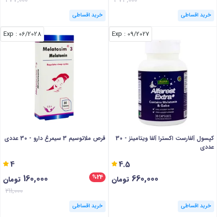
خرید اقساطی
خرید اقساطی
: Exp
06/2028
: Exp
09/2027
کپسول آلفارست اکسترا آلفا ویتامینز - 30
قرص ملاتوسیم 3 سیمرغ دارو - 30 عددی
عددی
4
4.5
160,000
660,000
%24
تومان
تومان
211,000
خرید اقساطی
خرید اقساطی