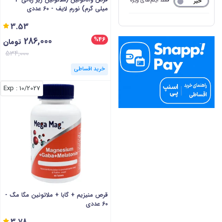
فقط آیتم‌های ویژه
خیر
بله
میلی گرم) نورم لایف - 60 عددی
3.53
286,000
%46
تومان
534,000
خرید اقساطی
: Exp
10/2027
قرص منیزیم + گابا + ملاتونین مگا مگ -
60 عددی
3.78