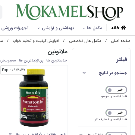
خانه
مکمل ها
بهداشتی و آرایشی
تجهیزات ورزشی
صفحه اصلی
/
مکمل های تخصصی
/
افزایش کیفیت و تنظیم خواب
/
مل
ملاتونین
فیلتر
جدیدترین ها
پربازدیدترین ها
محبوب‌‌تری
: Exp
09/2027
جستجو در نتایج
خیر
بله
فقط آیتم‌های موجود
خیر
بله
فقط آیتم‌های تخفیف دار
قرص واناتونین (ملاتونین زیر زبانی 3