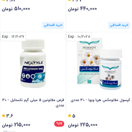
510,000
440,000
تومان
تومان
خرید اقساطی
خرید اقساطی
: Exp
12/2027
: Exp
10/2028
کپسول ملاتومکس هربا ویوا - 30 عددی
قرص ملاتونین 5 میلی گرم نکستایل - 30
عددی
3.6
5
215,000
225,000
%17
تومان
تومان
260,000