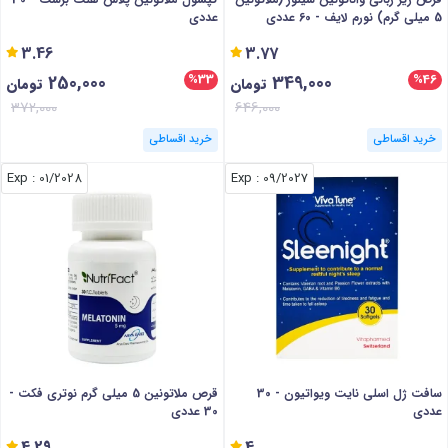
5 میلی گرم) نورم لایف - 60 عددی
عددی
3.46
3.77
250,000
349,000
%33
%46
تومان
تومان
372,000
646,000
خرید اقساطی
خرید اقساطی
: Exp
01/2028
: Exp
09/2027
سافت ژل اسلی نایت ویواتیون - 30
قرص ملاتونین 5 میلی گرم نوتری فکت -
عددی
30 عددی
4.29
4