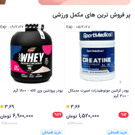
پر فروش ترین های مکمل ورزشی
: Exp
09/2027
: Exp
05/2028
پودر کراتین مونوهیدرات اسپرت مدیکال
پودر پروتئین وی کاله - 1800 گرم
- 300 گرم
3.69
3.66
6,900,000
1,520,000
%27
%12
تومان
تومان
9,500,000
1,720,000
خرید اقساطی
خرید اقساطی