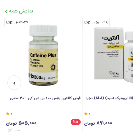
نمایش همه
: Exp
10/2027
: Exp
05/2028
کپسول آلاتریت (آلفا لیپوئیک اسید) (ALA) تچرا
قرص کافئین پلاس 200 بی اس کی - 30 عددی
قر
0
0
505,000
891,000
%10
تومان
تومان
561,000