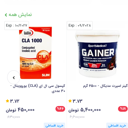
نمایش همه
: Exp
10/2027
: Exp
09/2028
گینر اسپرت مدیکال - 4500 گرم
کپسول سی ال ای (CLA) یوروویتال -
پو
30 عددی
300 
3.72
3.73
450,000
5,400,000
1
%46
%18
تومان
تومان
830,000
6,600,000
خرید اقساطی
خرید اقساطی
خ