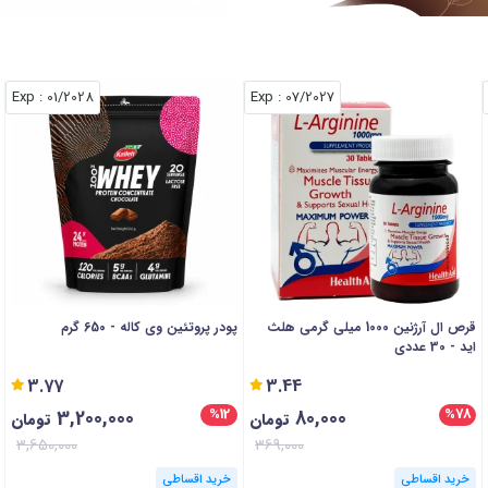
: Exp
01/2028
: Exp
07/2027
قرص ال آرژنین 1000 میلی گرمی هلث
پودر پروتئین وی کاله - 650 گرم
اید - 30 عددی
3.77
3.44
3,200,000
80,000
%12
%78
تومان
تومان
3,650,000
369,000
خرید اقساطی
خرید اقساطی