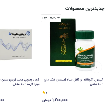
جدیدترین محصولات
: Exp
11/2027
کپسول آشواگاندا و فلفل سیاه آمیتیس نیک دارو
- 60 عددی
تچرا فارمد - 50 عددی
0
00
1,200,000
تومان