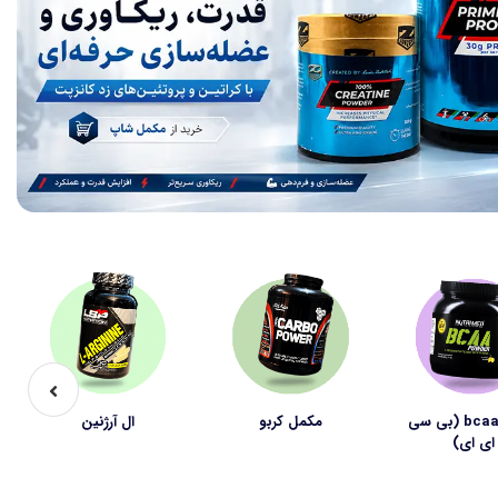
مکمل bcaa (بی سی
مکمل کربو
ال آرژنین
ای ای)