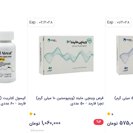
: Exp
02/2028
: Exp
01/2028
قرص وینچی مایند (وینپوستین 5 میلی گرم)
قرص وینچی مایند (وینپوستین 10 میلی گرم)
تچرا فارمد - 50 عددی
فارمد - 60 عددی
0
0
1,060,000
575,0
%4
تومان
تومان
1,100,000