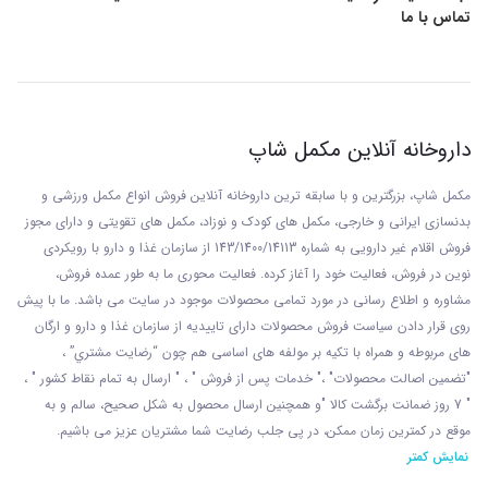
تماس با ما
داروخانه آنلاین مکمل شاپ
مکمل شاپ، بزرگترین و با سابقه ترین داروخانه آنلاین فروش انواع مکمل ورزشی و
بدنسازی ایرانی و خارجی، مکمل های کودک و نوزاد، مکمل های تقویتی و دارای مجوز
فروش اقلام غیر دارویی به شماره 143/1400/14113 از
سازمان غذا و دارو با رويکردی
نوين در فروش، فعاليت خود را آغاز کرده. فعاليت محوری ما به طور عمده فروش،
مشاوره و اطلاع رسانی در مورد تمامی محصولات موجود در سایت می باشد. ما با پيش
روی قرار دادن سياست فروش محصولات دارای تاييديه از سازمان غذا و دارو و ارگان
های مربوطه و همراه با تکيه بر مولفه های اساسی هم چون “رضايت مشتري” ،
"تضمين اصالت محصولات" ،" خدمات پس از فروش " ، " ارسال به تمام نقاط کشور " ،
" 7 روز ضمانت برگشت کالا "و همچنين ارسال محصول به شکل صحيح، سالم و به
موقع در کمترين زمان ممکن، در پی جلب رضايت شما مشتريان عزیز می باشيم.
نمایش کمتر