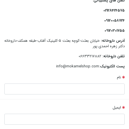
تلفن های پشتیبانی:
02128424575
09120058724
09120301755
آدرس داروخانه:
خیابان بعثت-کوچه بعثت 5-کلینیک آفتاب-طبقه همکف-داروخانه
دکتر زهره احمدی پور
تلفن داروخانه:
06633217882
پست الکترونیک
:info@mokamelshop.com
نام
ایمیل