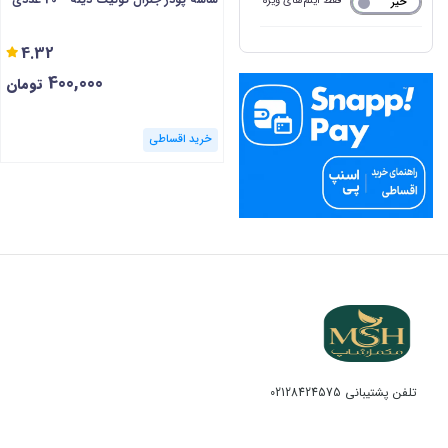
فقط آیتم‌های ویژه
خیر
بله
4.32
400,000
تومان
خرید اقساطی
تلفن پشتیبانی
02128424575