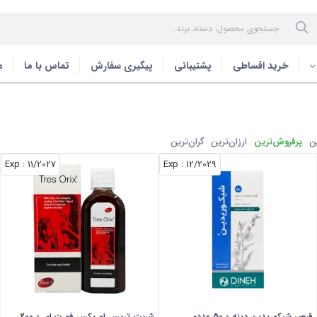
خرید اقساطی
پشتیبانی
پیگیری سفارش
تماس با ما
م
ن
پرفروش‌ترین
ارزان‌ترین
گران‌ترین
: Exp
11/2027
: Exp
12/2029
قرص شیکوریدین دینه - 50 عددی
شربت تریس اوریکس فورت ای - 200