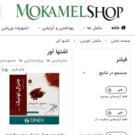
خانه
مکمل ها
بهداشتی و آرایشی
تجهیزات ورزشی
صفحه اصلی
/
مکمل تقویتی
/
اشتها آور
اشتها آور
فیلتر
جدیدترین ها
پربازدیدترین ها
محبوب‌‌تری
: Exp
10/2029
جستجو در نتایج
خیر
بله
فقط آیتم‌های موجود
خیر
بله
فقط آیتم‌های تخفیف دار
ساشه پودر جنرال تونیک دینه - 20 عددی