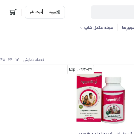
ورود
ثبت نام
جوزها
مجله مکمل شاپ
تعداد نمایش
48
24
12
: Exp
04/2027
کپسول اپتی آپ بهتا دارو - 60 عددی