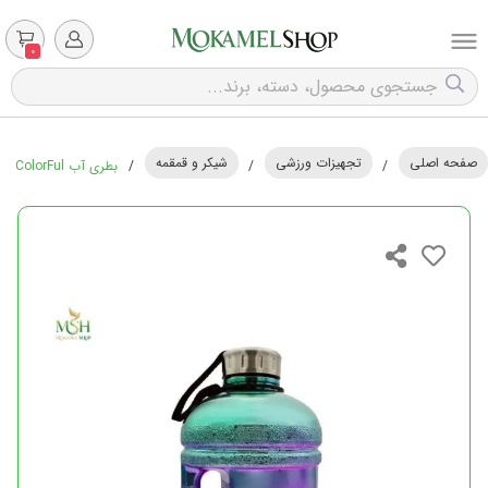
0
صفحه اصلی
تجهیزات ورزشی
شیکر و قمقمه
/
/
/
بطری آب ColorFul