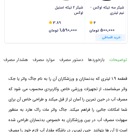
شیکر سه تیکه لوکس -
شیکر 2 تیکه استیل
نیم لیتری
لوکس
3.89
4
1,590,000
500,000
تومان
تومان
خرید اقساطی
خرید اقساطی
توضیحات
بازخوردها
دستور مصرف
موارد مصرف
هشدار مصرف
قمقمه 1.9 لیتری که بدنسازان و ورزشکاران آن را به نام جاگ واتر یا جک
واتر میشناسند، از تجهیزات ورزشی خاص وکاربردی محسوب می شود که
مصرف آب در حین تمرین را آسان تر از قبل میکند و طراحی خاص آن برای
شما امکانات جالبی را فراهم میکند. جاگ واتر مات راک هارد به منظور
سهولت مصرف آب در بین ورزشکاران به خصوص بدنسازان
طراحی شده
است تا آن ها بتوانند حین تمرین در باشگاه مقدار آب لازم خود را مصرف