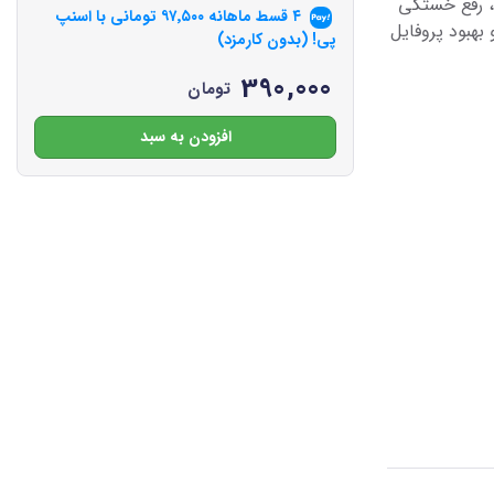
، رفع خستگی
۴ قسط ماهانه
۹۷٬۵۰۰
تومانی با اسنپ
بهبود پروفایل
پی! (بدون کارمزد)
390,000
تومان
افزودن به سبد