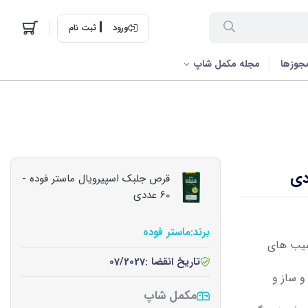
ورود
ثبت نام
جوزها
مجله مکمل شاپ
قرص جلبک اسپیرویال ماستر فوده -
60 عددی
برند:
ماستر فوده
سیب های
تاریخ انقضا :
07/2027
 ساز و
مکمل شاپ