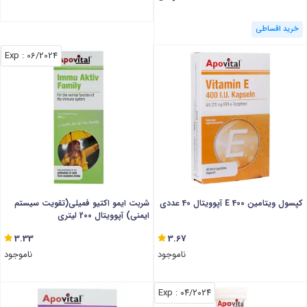
خرید اقساطی
: Exp
06/2024
کپسول ویتامین E 400 آپوویتال 40 عددی
شربت ایمو اکتیو فمیلی(تقویت سیستم
ایمنی) آپوویتال 200 لیتری
3.33
3.67
ناموجود
ناموجود
: Exp
۰۴/۲۰۲۴