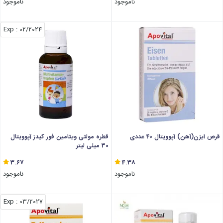
ناموجود
ناموجود
: Exp
02/2024
قرص ایزن(آهن) آپوویتال 40 عددی
قطره مولتی ویتامین فور کیدز آپوویتال
30 میلی لیتر
3.67
4.38
ناموجود
ناموجود
: Exp
03/2027