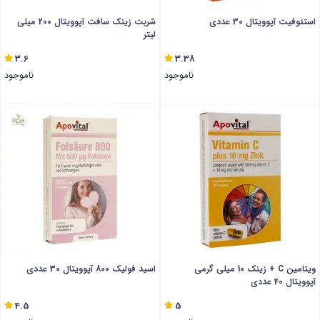
استئوفیت آپوویتال 30 عددی
شربت زینک سافت آپوویتال 200 میلی
لیتر
3.6
3.38
ناموجود
ناموجود
ویتامین C + زینک 10 میلی گرمی
اسید فولیک 800 آپوویتال 30 عددی
آپوویتال 40 عددی
4.5
5