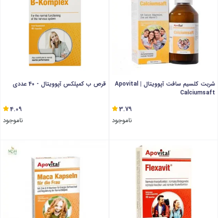
شربت کلسیم سافت آپوویتال | Apovital
قرص ب کمپلکس آپوویتال - 40 عددی
Calciumsaft
4.09
3.79
ناموجود
ناموجود