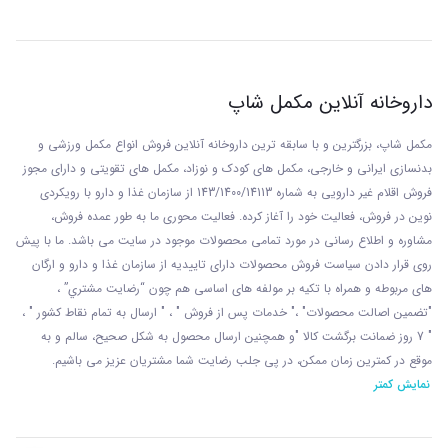
داروخانه آنلاین مکمل شاپ
مکمل شاپ، بزرگترین و با سابقه ترین داروخانه آنلاین فروش انواع مکمل ورزشی و
بدنسازی ایرانی و خارجی، مکمل های کودک و نوزاد، مکمل های تقویتی و دارای مجوز
فروش اقلام غیر دارویی به شماره 143/1400/14113 از
سازمان غذا و دارو با رويکردی
نوين در فروش، فعاليت خود را آغاز کرده. فعاليت محوری ما به طور عمده فروش،
مشاوره و اطلاع رسانی در مورد تمامی محصولات موجود در سایت می باشد. ما با پيش
روی قرار دادن سياست فروش محصولات دارای تاييديه از سازمان غذا و دارو و ارگان
های مربوطه و همراه با تکيه بر مولفه های اساسی هم چون “رضايت مشتري” ،
"تضمين اصالت محصولات" ،" خدمات پس از فروش " ، " ارسال به تمام نقاط کشور " ،
" 7 روز ضمانت برگشت کالا "و همچنين ارسال محصول به شکل صحيح، سالم و به
موقع در کمترين زمان ممکن، در پی جلب رضايت شما مشتريان عزیز می باشيم.
نمایش کمتر