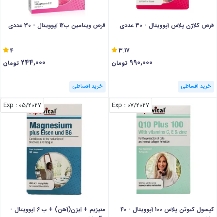
قرص کلاژن پلاس آپوویتال - 30 عددی
قرص ویتامین ب12 آپوویتال - 30 عددی
4
3.17
244,000
990,000
تومان
تومان
خرید اقساطی
خرید اقساطی
: Exp
05/2027
: Exp
07/2027
کپسول کیوتن پلاس 100 آپوویتال - 40
منیزیم + آیزن(آهن) + ب 6 آپوویتال -