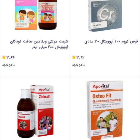
قرص کروم 200 آپوویتال 30 عددی
شربت مولتی ویتامین سافت کودکان
آپوویتال 200 میلی لیتر
3.64
3.92
ناموجود
ناموجود