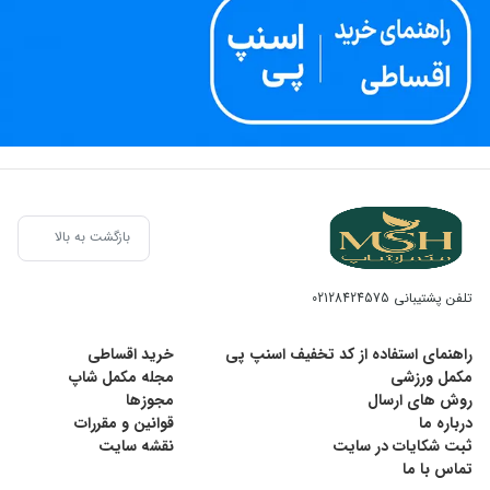
بازگشت به بالا
تلفن پشتیبانی
02128424575
راهنمای استفاده از کد تخفیف اسنپ پی
خرید اقساطی
مکمل ورزشی
مجله مکمل شاپ
روش های ارسال
مجوزها
درباره ما
قوانین و مقررات
ثبت شکایات در سایت
نقشه سایت
تماس با ما