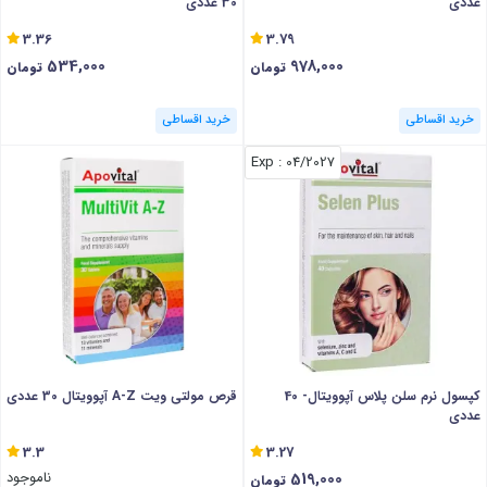
عددی
30 عددی
3.36
3.79
534,000
978,000
تومان
تومان
خرید اقساطی
خرید اقساطی
: Exp
04/2027
کپسول نرم سلن پلاس آپوویتال- 40
قرص مولتی ویت A-Z آپوویتال 30 عددی
عددی
3.3
3.27
519,000
ناموجود
تومان