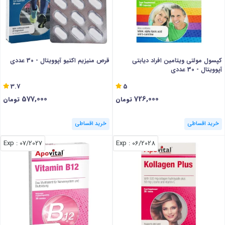
کپسول مولتی ویتامین افراد دیابتی
قرص منیزیم اکتیو آپوویتال - 30 عددی
آپوویتال - 30 عددی
3.7
5
577,000
726,000
تومان
تومان
خرید اقساطی
خرید اقساطی
: Exp
07/2027
: Exp
06/2028