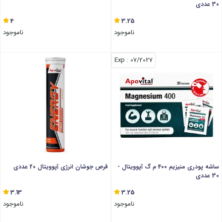
30 عددی
4
3.25
ناموجود
ناموجود
: Exp
07/2027
ساشه پودری منیزیم 400 م گ آپوویتال -
قرص جوشان انرژی آپوویتال 20 عددی
30 عددی
3.13
3.25
ناموجود
ناموجود