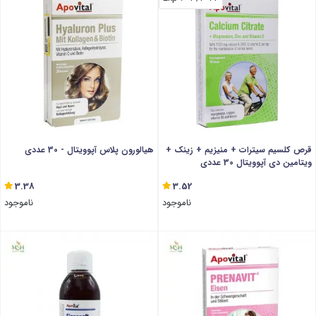
قرص کلسیم سیترات + منیزیم + زینک +
هیالورون پلاس آپوویتال - 30 عددی
ویتامین دی آپوویتال 30 عددی
3.38
3.52
ناموجود
ناموجود