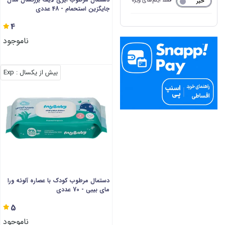
فقط آیتم‌های ویژه
خیر
بله
جایگزین استحمام - 48 عددی
4
ناموجود
بیش از یکسال
: Exp
دستمال مرطوب کودک با عصاره آلوئه ورا
مای بیبی - 70 عددی
5
ناموجود