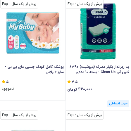
بیش از یک سال
: Exp
بیش از یک سال
: Exp
پد زیرانداز یکبار مصرف (دروشیت) 90*60
پوشک کامل کودک چسبی مای بی بی -
کلین آپ Clean Up - بسته 10 عددی
سایز 4 پلاس
5
3.5
460,000
ناموجود
تومان
خرید اقساطی
بیش از یک سال
: Exp
بیش از یک سال
: Exp