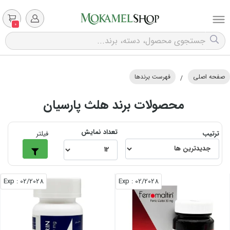
0
صفحه اصلی
فهرست برندها
/
محصولات برند هلث پارسیان
تعداد نمایش
ترتیب
فیلتر
: Exp
02/2028
: Exp
02/2028