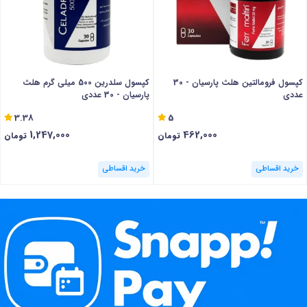
کپسول فرومالتین هلث پارسیان - 30
کپسول سلدرین 500 میلی گرم هلث
عددی
پارسیان - 30 عددی
3.38
5
1,247,000
462,000
تومان
تومان
خرید اقساطی
خرید اقساطی