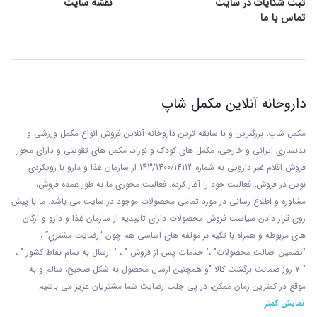
ثبت شکایات در سایت
نقشه سایت
تماس با ما
داروخانه آنلاین مکمل شاپ
مکمل شاپ، بزرگترین و با سابقه ترین داروخانه آنلاین فروش انواع مکمل ورزشی و
بدنسازی ایرانی و خارجی، مکمل های کودک و نوزاد، مکمل های تقویتی و دارای مجوز
فروش اقلام غیر دارویی به شماره 143/1400/14113 از
سازمان غذا و دارو با رويکردی
نوين در فروش، فعاليت خود را آغاز کرده. فعاليت محوری ما به طور عمده فروش،
مشاوره و اطلاع رسانی در مورد تمامی محصولات موجود در سایت می باشد. ما با پيش
روی قرار دادن سياست فروش محصولات دارای تاييديه از سازمان غذا و دارو و ارگان
های مربوطه و همراه با تکيه بر مولفه های اساسی هم چون “رضايت مشتري” ،
"تضمين اصالت محصولات" ،" خدمات پس از فروش " ، " ارسال به تمام نقاط کشور " ،
" 7 روز ضمانت برگشت کالا "و همچنين ارسال محصول به شکل صحيح، سالم و به
موقع در کمترين زمان ممکن، در پی جلب رضايت شما مشتريان عزیز می باشيم.
نمایش کمتر