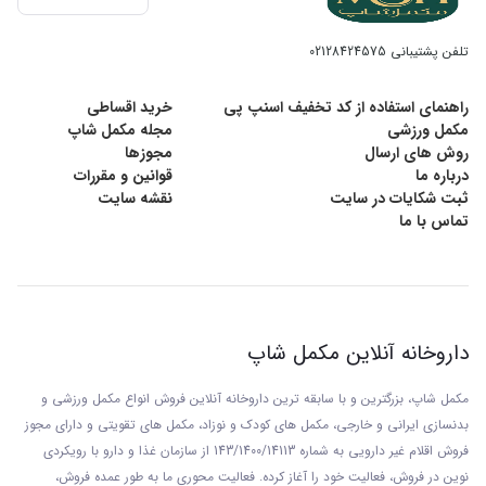
اغلب پس از ۵۰ سالگی خود را نشان می‌دهند. برخی
تلفن پشتیبانی
02128424575
از عوارض یائسگی کمی ناخوشایند هستند. در حقیقت
راهنمای استفاده از کد تخفیف اسنپ پی
خرید اقساطی
افت بدن پس از یائسگی طبیعی است اما به کمک
مکمل ورزشی
مجله مکمل شاپ
روش های ارسال
مجوزها
درباره ما
قوانین و مقررات
برخی خوراکی‌ها، ورزش کردن و مولتی ویتامین‌ها
ثبت شکایات در سایت
نقشه سایت
تماس با ما
می‌توان این عوارض را تا حدودی کاهش داد.
موارد مصرف مولتی ویتامین خانم های بالای 50 سال
اس تی پی فارما :
داروخانه آنلاین مکمل شاپ
مکمل شاپ، بزرگترین و با سابقه ترین داروخانه آنلاین فروش انواع مکمل ورزشی و
کمک به شادی و نشاط، ایمنی، سلامت استخوان ها و
بدنسازی ایرانی و خارجی، مکمل های کودک و نوزاد، مکمل های تقویتی و دارای مجوز
سلامت بعد از دوران یائسگی
فروش اقلام غیر دارویی به شماره 143/1400/14113 از
سازمان غذا و دارو با رويکردی
نوين در فروش، فعاليت خود را آغاز کرده. فعاليت محوری ما به طور عمده فروش،