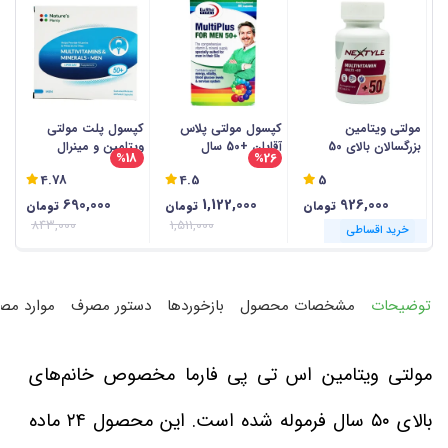
مولتی ویتامین
کپسول مولتی پلاس
کپسول پلت مولتی
ک
بزرگسالان بالای 50
آقایان +50 سال
ویتامین و مینرال
و
%18
%26
سال نکستایل - 60
یوروویتال - 60 عددی
آقایان +50 سال نیچرز
4.78
4.5
5
عددی
پلنتی - 30 عددی
30 
690,000
1,122,000
926,000
تومان
تومان
تومان
843,000
1,511,000
خرید اقساطی
خرید اقساطی
خرید اقساطی
خرید اقساطی
خرید اقساطی
خرید اقساطی
خرید اقساطی
خرید اقساطی
خرید اقساطی
خرید اقساطی
توضیحات
مشخصات محصول
بازخوردها
دستور مصرف
موارد مص
مولتی ویتامین اس تی پی فارما مخصوص خانم‌های
بالای ۵۰ سال فرموله شده است. این محصول ۲۴ ماده