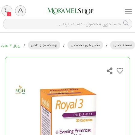
0
صفحه اصلی
مکمل های تخصصی
پوست، مو و ناخن
/
/
/
رویال 3 هلث اید | Health Royal 3