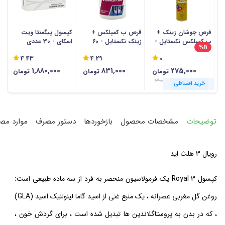
قرص جوشان زینک +
قرص ب کمپلکس +
کپسول پیگمنتا ویت
ق
ب کمپلکس نکستایل -
زینک نکستایل - 60
اسکای - 30 عددی
ا
%11
20 عددی
عددی
30 
4.43
4.29
0
1,880,000
831,000
275,000
تومان
تومان
تومان
308,000
خرید اقساطی
خرید اقساطی
خرید اقساطی
خرید اقساطی
خرید اقساطی
خرید اقساطی
خرید اقساطی
خرید اقساطی
خرید اقساطی
خرید اقساطی
خرید اقساطی
خرید اقساطی
توضیحات
مشخصات محصول
بازخوردها
دستور مصرف
موارد مص
رویال 3 هلث اید
کپسول Royal 3 یک فرمولاسیون منحصر به فرد از سه ماده طبیعی است:
روغن گل مغربی عصرانه ، یک منبع غنی از اسید گاما لینولنیک اسید (GLA)
، که در بدن به پروستاگلاندین ها تبدیل شده است ، برای گردش خون ،