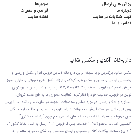
روش های ارسال
مجوزها
درباره ما
قوانین و مقررات
ثبت شکایات در سایت
نقشه سایت
تماس با ما
داروخانه آنلاین مکمل شاپ
مکمل شاپ، بزرگترین و با سابقه ترین داروخانه آنلاین فروش انواع مکمل ورزشی و
بدنسازی ایرانی و خارجی، مکمل های کودک و نوزاد، مکمل های تقویتی و دارای مجوز
فروش اقلام غیر دارویی به شماره 143/1400/14113 از
سازمان غذا و دارو با رويکردی
نوين در فروش، فعاليت خود را آغاز کرده. فعاليت محوری ما به طور عمده فروش،
مشاوره و اطلاع رسانی در مورد تمامی محصولات موجود در سایت می باشد. ما با پيش
روی قرار دادن سياست فروش محصولات دارای تاييديه از سازمان غذا و دارو و ارگان
های مربوطه و همراه با تکيه بر مولفه های اساسی هم چون “رضايت مشتري” ،
"تضمين اصالت محصولات" ،" خدمات پس از فروش " ، " ارسال به تمام نقاط کشور " ،
" 7 روز ضمانت برگشت کالا "و همچنين ارسال محصول به شکل صحيح، سالم و به