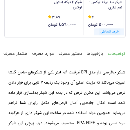
شیکر سه تیکه لوکس -
شیکر 2 تیکه استیل
نیم لیتری
لوکس
3.89
4
1,590,000
500,000
تومان
تومان
خرید اقساطی
خرید اقساطی
توضیحات
بازخوردها
دستور مصرف
موارد مصرف
هشدار مصرف
شیکر جاقرصی دار مدل BPI ظرفیت ۰٫6 لیتر
یکی از شیکرهای خاص گیشا
اسپرت می‌باشد که مزیت اصلی آن وجود یک ردیف ۷ تایی برای قرار دادن
قرص می‌باشد. این
مخزن قرص
که در بدنه این شیکر بدنسازی قرار داده
شده است امکان جابجایی آسان قرص‌های مکمل رابرای شما فراهم
می‌سازد. همچنین مواد استفاده شده در ساخت این شیکر عاری از هرگونه
مواد سمی بوده و BPA FREE محسوب می‌شوند. درب پیچی این شیکر