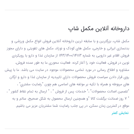
داروخانه آنلاین مکمل شاپ
مکمل شاپ، بزرگترین و با سابقه ترین داروخانه آنلاین فروش انواع مکمل ورزشی و
بدنسازی ایرانی و خارجی، مکمل های کودک و نوزاد، مکمل های تقویتی و دارای مجوز
فروش اقلام غیر دارویی به شماره 143/1400/14113 از
سازمان غذا و دارو با رويکردی
نوين در فروش، فعاليت خود را آغاز کرده. فعاليت محوری ما به طور عمده فروش،
مشاوره و اطلاع رسانی در مورد تمامی محصولات موجود در سایت می باشد. ما با پيش
روی قرار دادن سياست فروش محصولات دارای تاييديه از سازمان غذا و دارو و ارگان
های مربوطه و همراه با تکيه بر مولفه های اساسی هم چون “رضايت مشتري” ،
"تضمين اصالت محصولات" ،" خدمات پس از فروش " ، " ارسال به تمام نقاط کشور " ،
" 7 روز ضمانت برگشت کالا "و همچنين ارسال محصول به شکل صحيح، سالم و به
موقع در کمترين زمان ممکن، در پی جلب رضايت شما مشتريان عزیز می باشيم.
نمایش کمتر