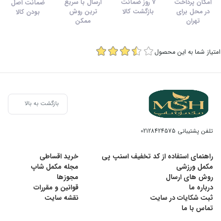
امکان پرداخت
7 روز ضمانت
ارسال با سریع
ضمانت اصل
در محل برای
بازگشت کالا
ترین روش
بودن کالا
تهران
ممکن
امتیاز شما به این محصول
بازگشت به بالا
تلفن پشتیبانی
02128424575
راهنمای استفاده از کد تخفیف اسنپ پی
خرید اقساطی
مکمل ورزشی
مجله مکمل شاپ
روش های ارسال
مجوزها
درباره ما
قوانین و مقررات
ثبت شکایات در سایت
نقشه سایت
تماس با ما