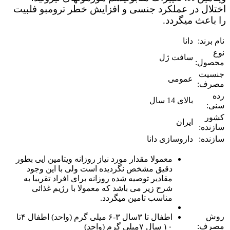
اختلال در عملکرد جنسی و افزایش خطر ترومبو فلبیت
را باعث میگردد.
نام برند:
دانا
نوع
سافت ژل
محصول:
جنسیت
عمومی
مصرف:
رده
بالای 14 سال
سنی:
کشور
ایران
سازنده:
سازنده:
داروسازی دانا
معمولا مقدار مورد نیاز روزانه ویتامین ایی بطور
دقیق مشخص نگردیده است ولی با این وجود
مقادیر توصیه شده روزانه برای افراد تقریبا به
شرح زیر می باشد که معمولا با رژیم غذائی
مناسب تامین میگردد.
روش
اطفال تا ۳سال ۳-۶ میلی گرم (واحد) اطفال ۴تا
مصرف:
۱٠ سال ٧میلی گرم (واحد)