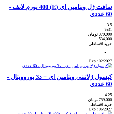
سافت ژل ویتامین ای (E) 400 نورم لایف -
60 عددی
3.5
%31
370,000
تومان
534,000
خرید اقساطی
: Exp
02/2027
کپسول ژلاتینی ویتامین ای + د3 یوروویتال -
60 عددی
4.25
759,000
تومان
خرید اقساطی
: Exp
06/2027