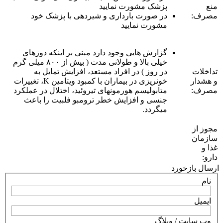
منع
پزشک مشورت نمایید
مصرف:
در صورت بارداری و شیردهی با پزشک خود
مشورت نمایید
گزارش هایی وجود دارد مبنی بر اینکه دوزهای
خیلی بالا و طولانی مدت ( بیش از ۸٠٠ میلی گرم
تداخلات
در روز ) در افراد مستعد، افزایش تمایل به
و هشدار
خونریزی در بیماران با کمبود ویتامین K، تغییرات
مصرف:
متابولیسم هورمونهای تیروئید، اختلال در عملکرد
جنسی و افزایش خطر ترومبو فلبیت را باعث
میگردد.
مجوز از
سازمان
غذا و
دارو:
ارسال بازخورد
نام
ایمیل
وب سایت / وبلاگ