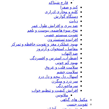
قارچ شیتاکه
کبد و صفرا
کلیه و مجاری ادراری
دستگاه گوارش
دیابت
ضد پیری و افزایش طول عمر
نفخ، سوء هاضمه، یبوست و بلغم
تقویت سیستم عصبی
افزاینده تستسترون
بهبود عملکرد مغز و تقویت حافظه و تمرکز
مفاصل، استخوان و آرتروز
ضد التهاب
اضطراب، استرس و افسردگی
بهبود کم خونی
سلامت قلب و عروق
سلامت چشم
اسهال، دل پیچه و دل درد
سر درد و میگرن
سرماخوردگی
افزایش کیفیت و تنظیم خواب
ملاتونین
مکمل های گیاهی
تقویت جنسی
تقویت جنسی آقایان