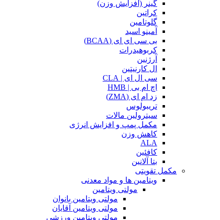
گینر (افزایش وزن)
کراتین
گلوتامین
آمینو اسید
بی سی ای ای (BCAA)
کربوهیدرات
آرژنین
ال کارنیتین
سی ال ای | CLA
اچ ام بی | HMB
زد ام ای (ZMA)
تریبولوس
سیترولین مالات
مکمل پمپ و افزایش انرژی
کاهش وزن
ALA
کافئین
بتا آلانین
مکمل تقویتی
ویتامین ها و مواد معدنی
مولتی ویتامین
مولتی ویتامین بانوان
مولتی ویتامین آقایان
مولتی ویتامین ورزشی