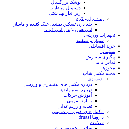
پوشک بزرگسال
دستمال مرطوب
زیر انداز بهداشتی
پماد، ژل و کرم
ضد درد، تسکین دهنده، خنک کننده و ماساژ
آنتی هموروئید و آنتی فیشر
تجهیزات ورزشی
شیکر و قمقمه
خرید اقساطی
پشتیبانی
پیگیری سفارش
تماس با ما
مجوزها
مجله مکمل شاپ
بدنسازی
درباره مکمل های بدنسازی و ورزشی
درباره استروئیدها
آموزش حرکات
برنامه تمرینی
تغذیه و رژیم غذایی
مکمل های تقویتی و عمومی
داروها | drugs
سلامت
سلامت عمومی بدن