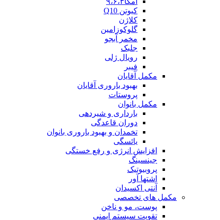
امگا۹،۶،۳
کیوتن Q10
کلاژن
گلوکوزامین
مخمر آبجو
جلبک
رویال ژلی
فیبر
مکمل آقایان
بهبود باروری آقایان
پروستات
مکمل بانوان
بارداری و شیردهی
دوران قاعدگی
تخمدان و بهبود باروری بانوان
یائسگی
افزایش انرژی و رفع خستگی
جینسینگ
پروبیوتیک
اشتها آور
آنتی اکسیدان
مکمل های تخصصی
پوست، مو و ناخن
تقویت سیستم ایمنی