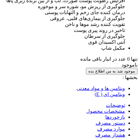
افزایش رطوبت پوست صورت، لب و از بین برنده زبری پاها
جلوگیری از ریزش مو، شوره سر و موخوره
درمان کننده جای زخم و التهابات پوستی
جلوگیری از بیماری‌های قلبی، عروقی
تقویت کننده رشد موها و ناخن
تاخیر در روند پیری پوست
جلوگیری از سرطان
آنتی اکسیدان قوی
مکمل شاپ
تنها 0 عدد در انبار باقی مانده
ناموجود
موجود شد به من اطلاع بده
بخشها :
ویتامین ها و مواد معدنی
ویتامین ای ( E)
توضیحات
مشخصات محصول
بازخوردها
دستور مصرف
موارد مصرف
هشدار مصرف