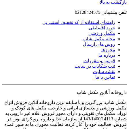
بازگشت به بالا
تلفن پشتیبانی
02128424575
راهنمای استفاده از کد تخفیف اسنپ پی
خرید اقساطی
مکمل ورزشی
مجله مکمل شاپ
روش های ارسال
مجوزها
درباره ما
قوانین و مقررات
ثبت شکایات در سایت
نقشه سایت
تماس با ما
داروخانه آنلاین مکمل شاپ
مکمل شاپ، بزرگترین و با سابقه ترین داروخانه آنلاین فروش انواع
مکمل ورزشی و بدنسازی ایرانی و خارجی، مکمل های کودک و
نوزاد، مکمل های تقویتی و دارای مجوز فروش اقلام غیر دارویی به
شماره 143/1400/14113 از سازمان غذا و دارو با رويکردی نوين در
فروش، فعاليت خود را آغاز کرده. فعاليت محوری ما به طور عمده