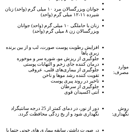
جوانان وبزرگسالان مرد ۱٠ میلی گرم (واحد) زنان
شیرده ۱۱-۱٢ میلی گرم (واحد)
زنان با حاملگی ۱٠ میلی گرم (واحد) جوانان
وبزرگسالان زن ۸ میلی گرم (واحد)
افزایش رطوبت پوست صورت، لب و از بین برنده
زبری پاها
جلوگیری از ریزش مو، شوره سر و موخوره
درمان کننده جای زخم و التهابات پوستی
موارد
جلوگیری از بیماری‌های قلبی، عروقی
مصرف:
تقویت کننده رشد موها و ناخن
تاخیر در روند پیری پوست
جلوگیری از سرطان
آنتی اکسیدان قوی
روش
دور از نور، در دمای کمتر از 25 درجه سانتیگراد
نگهداری:
نگهداری شود و از یخ زدگی محافظت گردد.
در صورت داشتن سابقه بیماری های خونی حتما با