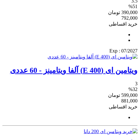
3.5
%51
390,000
تومان
792,000
خرید اقساطی
: Exp
07/2027
ویتامین ای (E 400) آلفا ویتامینز - 60 عددی
3
%32
599,000
تومان
881,000
خرید اقساطی