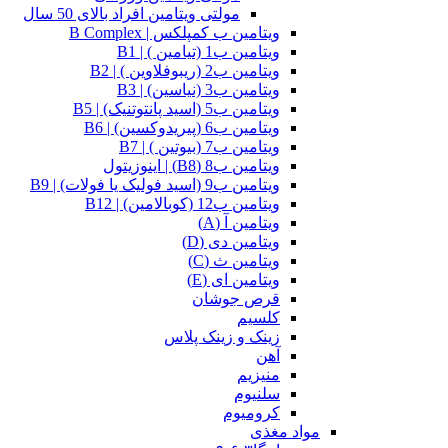
مولتی ویتامین افراد بالای 50 سال
ویتامین ب کمپلکس | B Complex
ویتامین ب1 (تیامین ) | B1
ویتامین ب2 (ریبوفلاوین ) | B2
ویتامین ب3 (نیاسین) | B3
ویتامین ب5 (اسید پانتوتنیک) | B5
ویتامین ب6 (پیریدوکسین) | B6
ویتامین ب7 (بیوتین ) | B7
ویتامین ب8 (B8) | اینوزیتول
ویتامین ب9 (اسید فولیک یا فولات) | B9
ویتامین ب12 (کوبالامین) | B12
ویتامین آ (A)
ویتامین دی (D)
ویتامین ث (C)
ویتامین ای (E)
قرص جوشان
کلسیم
زینک و زینک پلاس
آهن
منیزیم
سلنیوم
کرومیوم
مواد مغذی