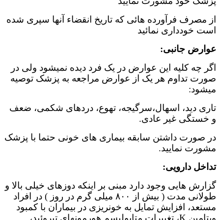
پزشک خود مشورت نمایید
از مصرف فرآورده هائی که تاریخ انقضاء آنها سپری شده
است خودداری نمائید
عوارض جانبی:
اگر چه کلیه این عوارض در یک فرد دیده نمیشود ولی در
صورت تداوم هر یک از عوارض مراجعه به پزشک توصیه
میشود:
تاری دید، اسهال،سرگیجه، تهوع، دردهای شکمی، ضعف
و خستگی غیر عادی.
در صورت داشتن سابقه بیماری های خونی حتما با پزشک
مشورت نمایید.
تداخل دارویی:
گزارش هایی وجود دارد مبنی بر اینکه دوزهای خیلی بالا و
طولانی مدت ( بیش از ۸٠٠ میلی گرم در روز ) در افراد
مستعد، افزایش تمایل به خونریزی در بیماران با کمبود
ویتامین K، تغییرات متابولیسم هورمونهای تیروئید،