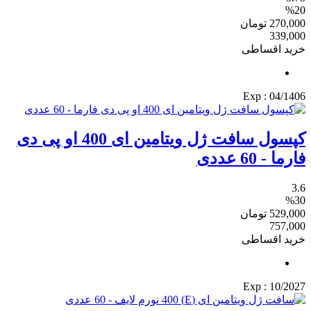
%20
270,000
تومان
339,000
خرید اقساطی
: Exp
04/1406
کپسول سافت ژل ویتامین ای 400 او پی دی
فارما - 60 عددی
3.6
%30
529,000
تومان
757,000
خرید اقساطی
: Exp
10/2027