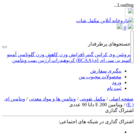
Loading...
0
جستجوهای پرطرفدار
پروتئین وی
کراتین
گینر-افزایش وزن
کاهش وزن
گلوتامین
آمینو
اسید
بی سی ای ای(BCAA)
کربوهیدرات
آرژنین
پمپ
ویتامین
پیگیری سفارش
محصولات محبوب من
ورود
ثبت نام
صفحه اصلی
/
مکمل تقویتی
/
ویتامین ها و مواد معدنی
/
ویتامین ای
( E)
/
ویتامین E 200 دانا 90 عددی
اشتراک گذاری
اشتراک گذاری در شبکه های اجتماعی: