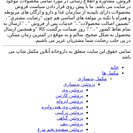
فروش، مشاوره و اطلاع رسانی در مورد تمامی محصولات موجود
در سایت می باشد. ما با پيش روی قرار دادن سياست فروش
محصولات دارای تاييديه از سازمان غذا و دارو و ارگان های مربوطه
و همراه با تکيه بر مولفه های اساسی هم چون “رضايت مشتري” ،
"تضمين اصالت محصولات" ،" خدمات پس از فروش " ، " ارسال به
تمام نقاط کشور " ، " 7 روز ضمانت برگشت کالا "و همچنين ارسال
محصول به شکل صحيح، سالم و به موقع در کمترين زمان ممکن،
در پی جلب رضايت شما مشتريان عزیز می باشيم.
تمامی حقوق این سایت متعلق به داروخانه آنلاین مکمل شاپ می
باشد
خانه
مکمل ها
مکمل بدنسازی
پروتئین بدنسازی
پروتئین وی
پروتئین کازئین
پروتئین ایزوله
پروتئین وی هیدرولیزه
پروتئین ترکیبی
پروتئین گیاهی
پروتئین بیف
پروتئین سفیده تخم مرغ