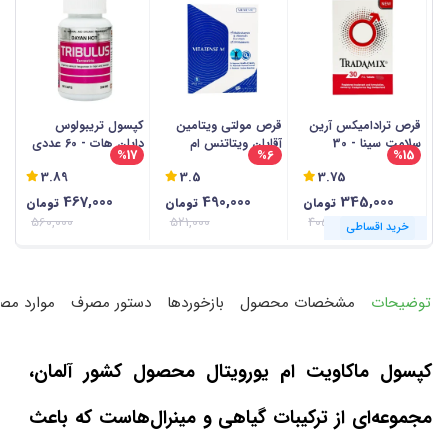
قرص ترادامیکس آرین
قرص مولتی ویتامین
کپسول تریبولوس
ک
سلامت سینا - 30
آقایان ویتاتنس ام
دایان هات - 60 عددی
نو
%17
%6
%15
عددی
رامونا - 30 عددی
3.89
3.5
3.75
467,000
490,000
345,000
تومان
تومان
تومان
560,000
521,000
405,000
خرید اقساطی
خرید اقساطی
خرید اقساطی
خرید اقساطی
خرید اقساطی
خرید اقساطی
خرید اقساطی
خرید اقساطی
خرید اقساطی
خرید اقساطی
خرید اقساطی
خرید اقساطی
توضیحات
مشخصات محصول
بازخوردها
دستور مصرف
موارد مص
کپسول ماکاویت ام یورویتال محصول کشور آلمان،
مجموعه‌ای از ترکیبات گیاهی و مینرال‌هاست که باعث