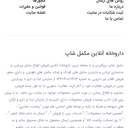
روش های ارسال
مجوزها
درباره ما
قوانین و مقررات
ثبت شکایات در سایت
نقشه سایت
تماس با ما
داروخانه آنلاین مکمل شاپ
مکمل شاپ، بزرگترین و با سابقه ترین داروخانه آنلاین فروش انواع مکمل ورزشی و
بدنسازی ایرانی و خارجی، مکمل های کودک و نوزاد، مکمل های تقویتی و دارای مجوز
فروش اقلام غیر دارویی به شماره 143/1400/14113 از
سازمان غذا و دارو با رويکردی
نوين در فروش، فعاليت خود را آغاز کرده. فعاليت محوری ما به طور عمده فروش،
مشاوره و اطلاع رسانی در مورد تمامی محصولات موجود در سایت می باشد. ما با پيش
روی قرار دادن سياست فروش محصولات دارای تاييديه از سازمان غذا و دارو و ارگان
های مربوطه و همراه با تکيه بر مولفه های اساسی هم چون “رضايت مشتري” ،
"تضمين اصالت محصولات" ،" خدمات پس از فروش " ، " ارسال به تمام نقاط کشور " ،
" 7 روز ضمانت برگشت کالا "و همچنين ارسال محصول به شکل صحيح، سالم و به
موقع در کمترين زمان ممکن، در پی جلب رضايت شما مشتريان عزیز می باشيم.