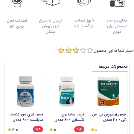
امکان پرداخت
7 روز ضمانت
ارسال با سریع
ضمانت اصل
در محل برای
بازگشت کالا
ترین روش
بودن کالا
تهران
ممکن
امتیاز شما به این محصول
محصولات مرتبط
قرص آوسورس بی اس
قرص سالیدبون
قرص ایزی موو نکست
س
کی - 30 عددی
نکستایل - 60 عددی
ساپلمنت - 60 عددی
پل
%8
%6
3.5
5
0