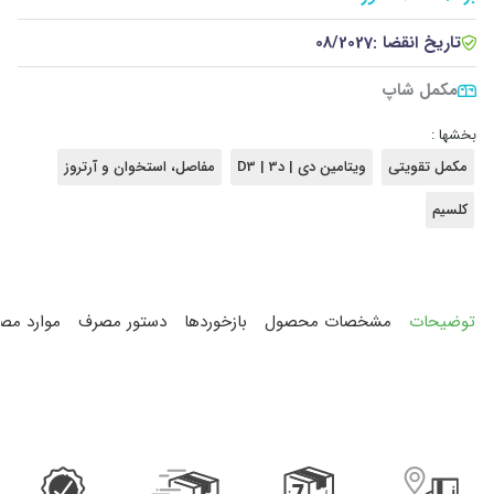
تاریخ انقضا :
08/2027
مکمل شاپ
بخشها :
مکمل تقویتی
ویتامین دی | د3 | D3
مفاصل، استخوان و آرتروز
کلسیم
توضیحات
مشخصات محصول
بازخوردها
دستور مصرف
موارد مص