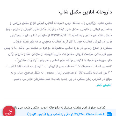
داروخانه آنلاین مکمل شاپ
مکمل شاپ، بزرگترین و با سابقه ترین داروخانه آنلاین فروش انواع مکمل ورزشی و
بدنسازی ایرانی و خارجی، مکمل های کودک و نوزاد، مکمل های تقویتی و دارای مجوز
فروش اقلام غیر دارویی به شماره 143/1400/14113 از
سازمان غذا و دارو با رويکردی
نوين در فروش، فعاليت خود را آغاز کرده. فعاليت محوری ما به طور عمده فروش،
مشاوره و اطلاع رسانی در مورد تمامی محصولات موجود در سایت می باشد. ما با پيش
روی قرار دادن سياست فروش محصولات دارای تاييديه از سازمان غذا و دارو و ارگان
های مربوطه و همراه با تکيه بر مولفه های اساسی هم چون “رضايت مشتري” ،
"تضمين اصالت محصولات" ،" خدمات پس از فروش " ، " ارسال به تمام نقاط کشور " ،
" 7 روز ضمانت برگشت کالا "و همچنين ارسال محصول به شکل صحيح، سالم و به
موقع در کمترين زمان ممکن، در پی جلب رضايت شما مشتريان عزیز می باشيم.
نمایش کمتر
تمامی حقوق این سایت متعلق به داروخانه آنلاین مکمل شاپ می باشد
۴ قسط ماهانه
۴۹٬۷۵۰
تومانی با اسنپ پی! (بدون کارمزد)