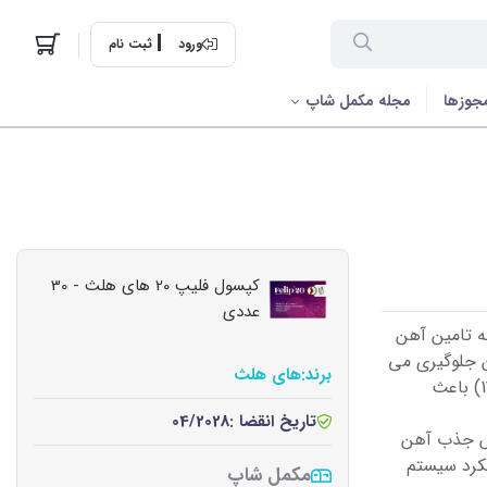
ورود
ثبت نام
جوزها
مجله مکمل شاپ
کپسول فلیپ 20 های هلث - 30
عددی
که به تامین آهن
هن جلوگیری می
برند:
های هلث
کند.همچنین حضورر ویتامین های گروه ب(ب6 ، ب9 و ب 12) باعث
تاریخ انقضا :
04/2028
بهبود و افزایش جذب آهن
لکرد سیستم
مکمل شاپ