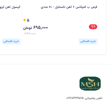
قرص ب کمپلکس + آهن نکستایل - 60 عددی
کپسول آهن آیرون مک
5
695,000
%9
تومان
766,000
خرید اقساطی
خرید اقساطی
تلفن پشتیبانی
02128424575