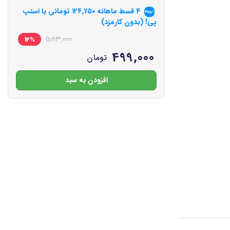
۴ قسط ماهانه
۱۲۴٬۷۵۰
تومانی با اسنپ
پی! (بدون کارمزد)
583,000
14%
499,000
تومان
افزودن به سبد