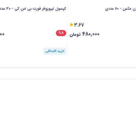
س - 60 عددی
کپسول لیپوزوفر فورت بی اس کی - 30 عددی
3.67
00
480,000
%8
تومان
خرید اقساطی