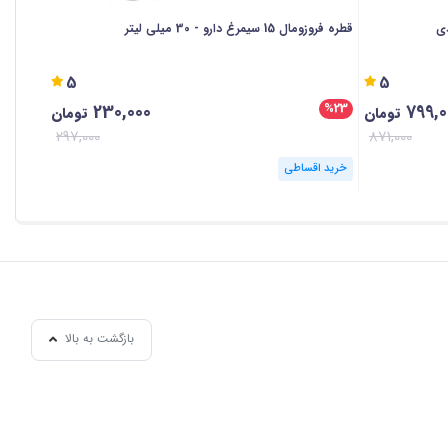
قطره فروزومال 15 سیمرغ دارو - 30 میلی لیتر
قرص سیم ی
5
5
230,000
799,0
%24
%23
تومان
تومان
297,000
871,000
خرید اقساطی
خرید ا
بازگشت به بالا