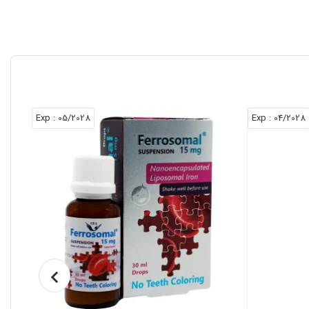
: Exp
05/2028
: Exp
04/2028