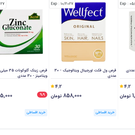
027
: Exp
10/2027
: Exp
05
قرص ول فکت اورجینال ویتالوجیک - 30
قرص زینک گلوکون
عددی
ویتامینز - 30 عددی
4.2
4.2
5,000
858,000
1
%9
تومان
تومان
خرید اقساطی
خرید اقساطی