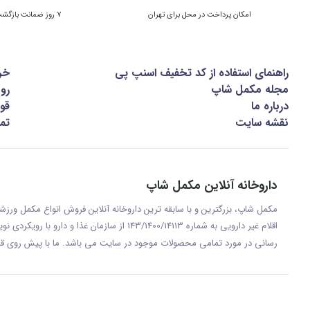
امکان پرداخت در محل برای تهران
7 روز ضمانت بازگشت کالا
راهنمای استفاده از کد تخفیف اسنپ پی
خر
مجله مکمل شاپ
رو
درباره ما
قوا
نقشه سایت
تما
داروخانه آنلاین مکمل شاپ
مکمل شاپ، بزرگترین و با سابقه ترین داروخانه آنلاین فروش انواع مکمل ور
اقلام غیر دارویی به شماره 143/1400/14113 از س
رسانی در مورد تمامی محصولات موجود در سایت می باشد. ما با پيش روی قر