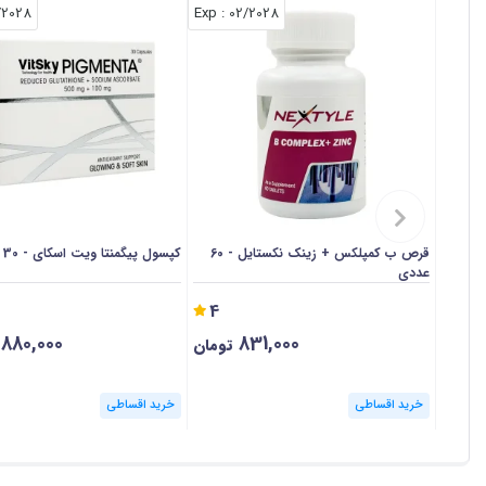
/2028
: Exp
02/2028
قرص ب کمپلکس + زینک نکستایل - 60
کپسول پیگمنتا ویت اسکای - 30 عددی
عددی
4
,880,000
831,000
تومان
خرید اقساطی
خرید اقساطی