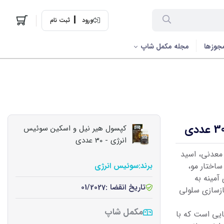
ورود
ثبت نام
جوزها
مجله مکمل شاپ
کپسول هیر نیل و اسکین سوئیس
انرژی - 30 عددی
 معدنی، اسید
اختار مو،
برند:
سوئیس انرژی
مینه به
تاریخ انقضا :
01/2027
ازسازی سلولی
مکمل شاپ
ی است که با