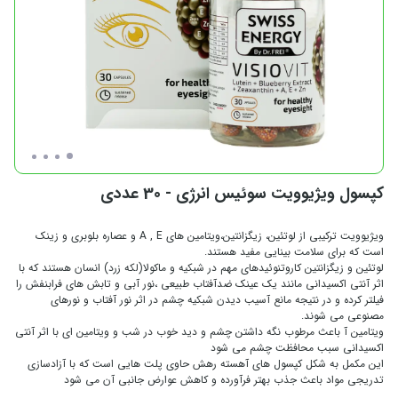
کپسول ویژیوویت سوئیس انرژی - 30 عددی
ویژیوویت ترکیبی از لوتئین، زیگزانتین،ویتامین های A , E و عصاره بلوبری و زینک
است که برای سلامت بینایی مفید هستند.
لوتئین و زیگزانتین کاروتنوئیدهای مهم در شبکیه و ماکولا(لکه زرد) انسان هستند که با
اثر آنتی اکسیدانی مانند یک عینک ضدآفتاب طبیعی ،نور آبی و تابش های فرابنفش را
فیلتر کرده و در نتیجه مانع آسیب دیدن شبکیه چشم در اثر نور آفتاب و نورهای
مصنوعی می شوند.
ویتامین آ باعث مرطوب نگه داشتن چشم و دید خوب در شب و ویتامین ای با اثر آنتی
اکسیدانی سبب محافظت چشم می شود
این مکمل به شکل کپسول های آهسته رهش حاوی پلت هایی است که با آزادسازی
تدریجی مواد باعث جذب بهتر فرآورده و کاهش عوارض جانبی آن می شود