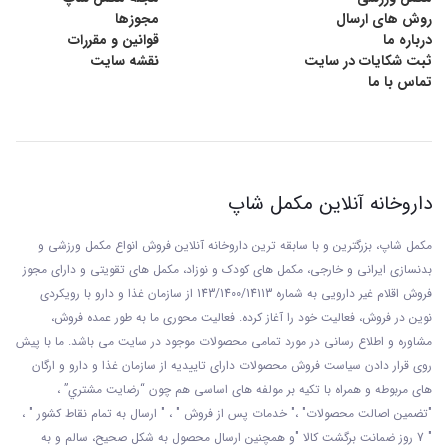
روش های ارسال
مجوزها
درباره ما
قوانین و مقررات
ثبت شکایات در سایت
نقشه سایت
تماس با ما
داروخانه آنلاین مکمل شاپ
مکمل شاپ، بزرگترین و با سابقه ترین داروخانه آنلاین فروش انواع مکمل ورزشی و
بدنسازی ایرانی و خارجی، مکمل های کودک و نوزاد، مکمل های تقویتی و دارای مجوز
فروش اقلام غیر دارویی به شماره 143/1400/14113 از
سازمان غذا و دارو با رويکردی
نوين در فروش، فعاليت خود را آغاز کرده. فعاليت محوری ما به طور عمده فروش،
مشاوره و اطلاع رسانی در مورد تمامی محصولات موجود در سایت می باشد. ما با پيش
روی قرار دادن سياست فروش محصولات دارای تاييديه از سازمان غذا و دارو و ارگان
های مربوطه و همراه با تکيه بر مولفه های اساسی هم چون “رضايت مشتري” ،
"تضمين اصالت محصولات" ،" خدمات پس از فروش " ، " ارسال به تمام نقاط کشور " ،
" 7 روز ضمانت برگشت کالا "و همچنين ارسال محصول به شکل صحيح، سالم و به