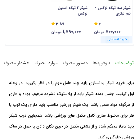
شیکر سه تیکه لوکس -
شیکر 2 تیکه استیل
نیم لیتری
لوکس
3.89
4
1,590,000
500,000
تومان
تومان
خرید اقساطی
خرید اقساطی
توضیحات
بازخوردها
دستور مصرف
موارد مصرف
هشدار مصرف
برای خرید شیکر بدنسازی باید چند عامل مهم را در نظر بکیرید. در وهله
اول کیفیت جنس بدنه شیکر باید از پلاستیک فشرده مرغوب بوده و عاری
از هرگونه مواد سمی باشد. یک شیکر ورزشی مناسب باید دارای یک توپ یا
فنر برای مخلوط سازی کامل مکمل های ورزشی باشد. همچنین درب شیکر
باید کاملا محکم شده و از نشتی مکمل در حین تکان دادن یا حمل در ساک
ورزشی جلوگیری کند.