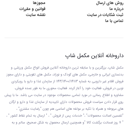
روش های ارسال
مجوزها
درباره ما
قوانین و مقررات
ثبت شکایات در سایت
نقشه سایت
تماس با ما
داروخانه آنلاین مکمل شاپ
مکمل شاپ، بزرگترین و با سابقه ترین داروخانه آنلاین فروش انواع مکمل ورزشی و
بدنسازی ایرانی و خارجی، مکمل های کودک و نوزاد، مکمل های تقویتی و دارای مجوز
فروش اقلام غیر دارویی به شماره 143/1400/14113 از
سازمان غذا و دارو با رويکردی
نوين در فروش، فعاليت خود را آغاز کرده. فعاليت محوری ما به طور عمده فروش،
مشاوره و اطلاع رسانی در مورد تمامی محصولات موجود در سایت می باشد. ما با پيش
روی قرار دادن سياست فروش محصولات دارای تاييديه از سازمان غذا و دارو و ارگان
های مربوطه و همراه با تکيه بر مولفه های اساسی هم چون “رضايت مشتري” ،
"تضمين اصالت محصولات" ،" خدمات پس از فروش " ، " ارسال به تمام نقاط کشور " ،
" 7 روز ضمانت برگشت کالا "و همچنين ارسال محصول به شکل صحيح، سالم و به