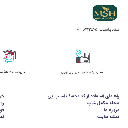
تلفن پشتیبانی
02128424575
امکان پرداخت در محل برای تهران
7 روز ضمانت بازگشت کالا
راهنمای استفاده از کد تخفیف اسنپ پی
خر
مجله مکمل شاپ
رو
درباره ما
قوا
نقشه سایت
تما