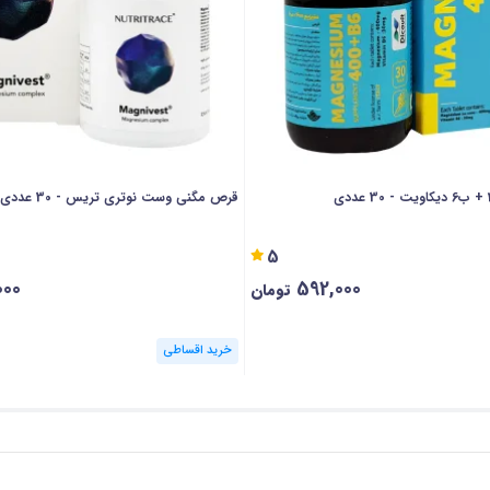
قرص مگنی وست نوتری تریس - 30 عددی
5
000
592,000
تومان
خرید اقساطی