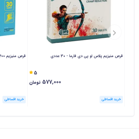
قرص منیزیم پلاس او پی دی فارما - 30 عددی
قرص منیزیم 400 + ب6 دیکاویت - 30 عددی
5
577,000
تومان
خرید اقساطی
خرید اقساطی