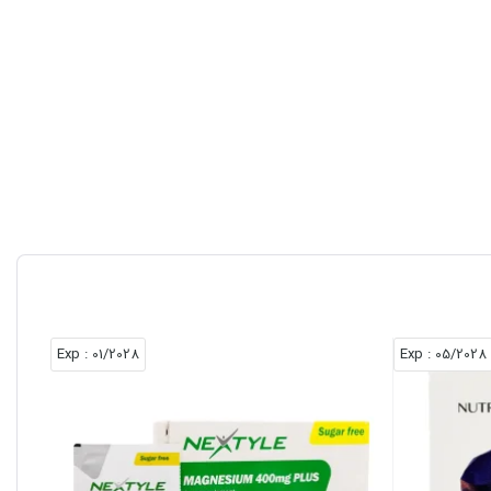
: Exp
01/2028
: Exp
05/2028