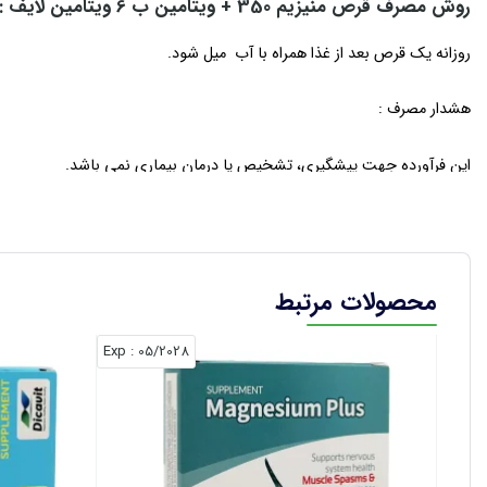
روش مصرف قرص منیزیم 350 + ویتامین ب 6 ویتامین لایف :
روزانه یک قرص بعد از غذا همراه با آب میل شود.
هشدار مصرف :
این فرآورده جهت پیشگیری، تشخیص یا درمان بیماری نمی باشد.
در دوران بارداری و شیردهی با دستور پزشک مصرف گردد.
در صورتی که هر گونه داروی دیگری مصرف می کنید، قبل از مصرف این فرآورده
محصولات مرتبط
شرایط نگهداری :
: Exp
05/2028
دور از دسترس اطفال و درجای خشک و خنک و دور از تابش مستقیم نور خور