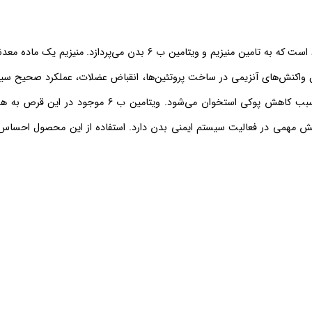
قرص منیزیم 350 و ویتامین ب 6 ویتامین ‌لایف حاوی منیزیم و ویتامین ب 6 است که به تامین منیزیم و ویتامین ب 6 بدن می‌پ
ین واکنش‌های آنزیمی در ساخت پروتئین‌ها، انقباض عضلات، عملکرد صحیح س
کاربرد دارد. مصرف منیزیم سبب کاهش پوکی استخوان می‌شود. ویتامین ب 6 
 نقش مهمی در فعالیت سیستم ایمنی بدن دارد. استفاده از این محصول احسا