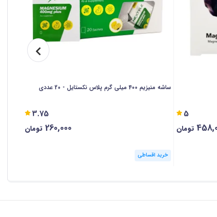
ساشه منیزیم 400 میلی گرم پلاس نکستایل - 20 عددی
قرص منیزیم 250 میلی گرم 
3.75
5
260,000
458,
%46
تومان
تومان
خرید اقساطی
خرید ا