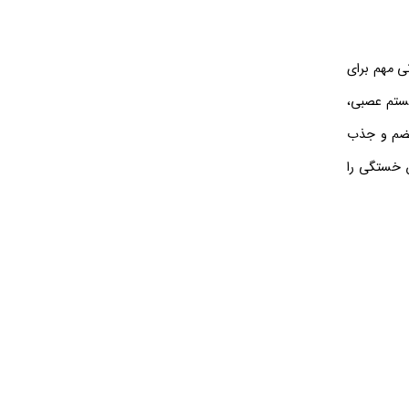
ردازد. منیزیم یک ماده معدنی مهم برای
یستم عصبی،
موجود در این قرص به هضم و جذب
س خستگی را