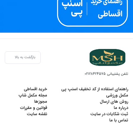
بازگشت به بالا
تلفن پشتیبانی
02128424575
راهنمای استفاده از کد تخفیف اسنپ پی
خرید اقساطی
مکمل ورزشی
مجله مکمل شاپ
روش های ارسال
مجوزها
درباره ما
قوانین و مقررات
ثبت شکایات در سایت
نقشه سایت
تماس با ما