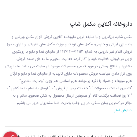
داروخانه آنلاین مکمل شاپ
مکمل شاپ، بزرگترین و با سابقه ترین داروخانه آنلاین فروش انواع مکمل ورزشی و
بدنسازی ایرانی و خارجی، مکمل های کودک و نوزاد، مکمل های تقویتی و دارای مجوز
فروش اقلام غیر دارویی به شماره 143/1400/14113 از
سازمان غذا و دارو با رويکردی
نوين در فروش، فعاليت خود را آغاز کرده. فعاليت محوری ما به طور عمده فروش،
مشاوره و اطلاع رسانی در مورد تمامی محصولات موجود در سایت می باشد. ما با پيش
روی قرار دادن سياست فروش محصولات دارای تاييديه از سازمان غذا و دارو و ارگان
های مربوطه و همراه با تکيه بر مولفه های اساسی هم چون “رضايت مشتري” ،
"تضمين اصالت محصولات" ،" خدمات پس از فروش " ، " ارسال به تمام نقاط کشور " ،
" 7 روز ضمانت برگشت کالا "و همچنين ارسال محصول به شکل صحيح، سالم و به
موقع در کمترين زمان ممکن، در پی جلب رضايت شما مشتريان عزیز می باشيم.
نمایش کمتر
تمامی حقوق این سایت متعلق به داروخانه آنلاین مکمل شاپ می باشد