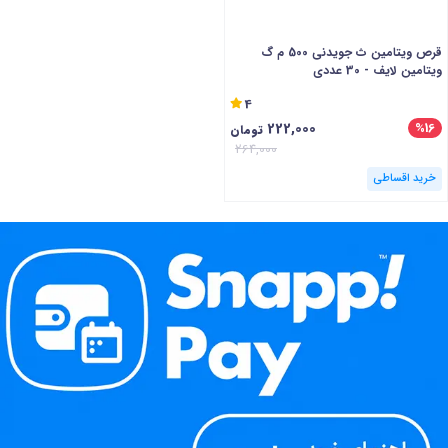
قرص ویتامین ث جویدنی 500 م گ
ویتامین لایف - 30 عددی
4
222,000
%16
تومان
264,000
خرید اقساطی