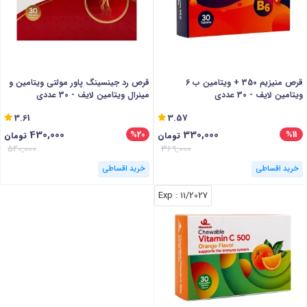
قرص منیزیم 350 + ویتامین ب 6
قرص رد جینسینگ پاور مولتی ویتامین و
ویتامین لایف - 30 عددی
مینرال ویتامین لایف - 30 عددی
3.61
3.57
430,000
330,000
%20
%11
تومان
تومان
540,000
369,000
خرید اقساطی
خرید اقساطی
: Exp
11/2027