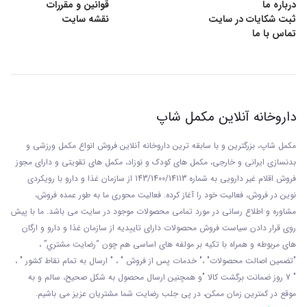
مصرف این فرآورده به همراه داروهای رقیق کننده خون
درباره ما
قوانین و مقررات
ثبت شکایات در سایت
نقشه سایت
تماس با ما
(مانند وارفارین) توصیه نمی شود.
داروخانه آنلاین مکمل شاپ
مکمل شاپ، بزرگترین و با سابقه ترین داروخانه آنلاین فروش انواع مکمل ورزشی و
بدنسازی ایرانی و خارجی، مکمل های کودک و نوزاد، مکمل های تقویتی و دارای مجوز
فروش اقلام غیر دارویی به شماره 143/1400/14113 از
سازمان غذا و دارو با رويکردی
نوين در فروش، فعاليت خود را آغاز کرده. فعاليت محوری ما به طور عمده فروش،
مشاوره و اطلاع رسانی در مورد تمامی محصولات موجود در سایت می باشد. ما با پيش
روی قرار دادن سياست فروش محصولات دارای تاييديه از سازمان غذا و دارو و ارگان
های مربوطه و همراه با تکيه بر مولفه های اساسی هم چون “رضايت مشتري” ،
"تضمين اصالت محصولات" ،" خدمات پس از فروش " ، " ارسال به تمام نقاط کشور " ،
" 7 روز ضمانت برگشت کالا "و همچنين ارسال محصول به شکل صحيح، سالم و به
موقع در کمترين زمان ممکن، در پی جلب رضايت شما مشتريان عزیز می باشيم.