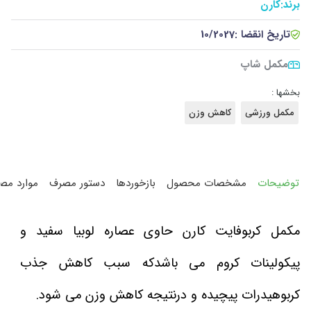
برند:
کارن
تاریخ انقضا :
10/2027
مکمل شاپ
بخشها :
مکمل ورزشی
کاهش وزن
توضیحات
مشخصات محصول
بازخوردها
دستور مصرف
موارد مص
مکمل کربوفایت کارن حاوی عصاره لوبیا سفید و
پیکولینات کروم می باشدکه سبب کاهش جذب
کربوهیدرات پیچیده و درنتیجه کاهش وزن می شود.