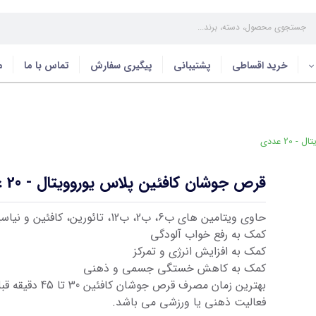
خرید اقساطی
پشتیبانی
پیگیری سفارش
تماس با ما
م
2 عددی
قرص جوشان کافئین پلاس یوروویتال - 20 عددی
حاوی ویتامین های ب6، ب2، ب12، تائورین، کافئین و نیاسین
کمک به رفع خواب آلودگی
کمک به افزایش انرژی و تمرکز
کمک به کاهش خستگی جسمی و ذهنی
بهترین زمان مصرف قرص جوشان کا
فعالیت ذهنی یا ورزشی می باشد.