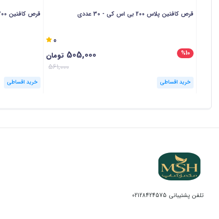
قرص کافئین پلاس 200 بی اس کی - 30 عددی
قرص کافئین 200 میلی گرم نکستایل - 30 عددی
0
505,000
%10
تومان
561,000
خرید اقساطی
خرید اقساطی
تلفن پشتیبانی
02128424575