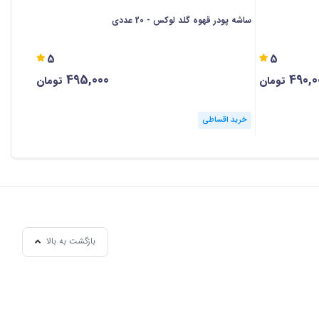
ساشه پودر قهوه گلد لوکس - 20 عددی
ساشه پودر کافی
5
5
495,000
490,0
تومان
تومان
خرید اقساطی
خرید ا
بازگشت به بالا