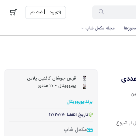
ورود
ثبت نام
جوزها
مجله مکمل شاپ
قرص جوشان کافئین پلاس
یوروویتال - 20 عددی
برند:
یوروویتال
تاریخ انقضا :
12/2027
فئین 30 تا 45 دقیقه قبل از شروع
مکمل شاپ