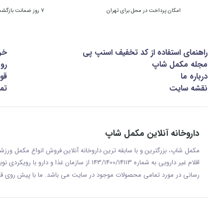
امکان پرداخت در محل برای تهران
7 روز ضمانت بازگشت کالا
راهنمای استفاده از کد تخفیف اسنپ پی
خر
مجله مکمل شاپ
رو
درباره ما
قوا
نقشه سایت
تما
داروخانه آنلاین مکمل شاپ
مکمل شاپ، بزرگترین و با سابقه ترین داروخانه آنلاین فروش انواع مکمل ور
اقلام غیر دارویی به شماره 143/1400/14113 از س
رسانی در مورد تمامی محصولات موجود در سایت می باشد. ما با پيش روی قر