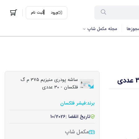
ورود
ثبت نام
جوزها
مجله مکمل شاپ
ساشه پودری منیزیم 375 م گ
فلکسان - 30 عددی
برند:
فیشر فلکسان
تاریخ انقضا :
10/2026
مکمل شاپ