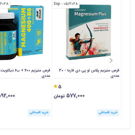
/2028
: Exp
05/2028
قرص منیزیم پلاس او پی دی فارما - 30
عددی
عددی
5
92,000
577,000
تومان
خرید اقساطی
خرید اقساطی