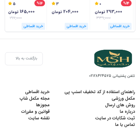
%16
%14
5
3
0
165,000
204,000
293,000
تومان
تومان
تومان
197,000
339,000
خرید اقساطی
خرید اقساطی
خرید اقساطی
بازگشت به بالا
تلفن پشتیبانی
02128424575
راهنمای استفاده از کد تخفیف اسنپ پی
خرید اقساطی
مکمل ورزشی
مجله مکمل شاپ
روش های ارسال
مجوزها
درباره ما
قوانین و مقررات
ثبت شکایات در سایت
نقشه سایت
تماس با ما