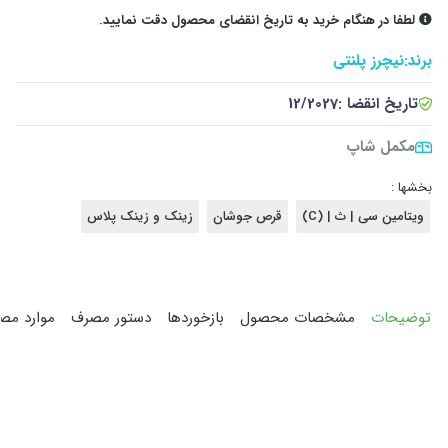
لطفا در هنگام خرید به تاریخ انقضای محصول دقت نمایید.
برند:
نیچرز پلنتی
تاریخ انقضا :
12/2027
مکمل شاپ
بخشها :
ویتامین سی | ث | (C)
قرص جوشان
زینک و زینک پلاس
توضیحات
مشخصات محصول
بازخوردها
دستور مصرف
موارد مص