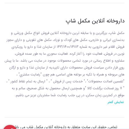
داروخانه آنلاین مکمل شاپ
مکمل شاپ، بزرگترین و با سابقه ترین داروخانه آنلاین فروش انواع مکمل ورزشی و
بدنسازی ایرانی و خارجی، مکمل های کودک و نوزاد، مکمل های تقویتی و دارای مجوز
فروش اقلام غیر دارویی به شماره 143/1400/14113 از
سازمان غذا و دارو با رويکردی
نوين در فروش، فعاليت خود را آغاز کرده. فعاليت محوری ما به طور عمده فروش،
مشاوره و اطلاع رسانی در مورد تمامی محصولات موجود در سایت می باشد. ما با پيش
روی قرار دادن سياست فروش محصولات دارای تاييديه از سازمان غذا و دارو و ارگان
های مربوطه و همراه با تکيه بر مولفه های اساسی هم چون “رضايت مشتري” ،
"تضمين اصالت محصولات" ،" خدمات پس از فروش " ، " ارسال به تمام نقاط کشور " ،
" 7 روز ضمانت برگشت کالا "و همچنين ارسال محصول به شکل صحيح، سالم و به
موقع در کمترين زمان ممکن، در پی جلب رضايت شما مشتريان عزیز می باشيم.
نمایش کمتر
تمامی حقوق این سایت متعلق به داروخانه آنلاین مکمل شاپ می باشد