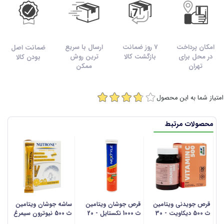
امکان پرداخت
7 روز ضمانت
ارسال با سریع
ضمانت اصل
در محل برای
بازگشت کالا
ترین روش
بودن کالا
تهران
ممکن
امتیاز شما به این محصول
محصولات مرتبط
قرص جویدنی ویتامین
قرص جوشان ویتامین
ساشه جوشان ویتامین
س
ث 500 دیکاویت - 30
ث 1000 نکستایل - 20
ث 500 نیوترون سیمرغ
عددی
عددی
دارو - 20 عددی
سی