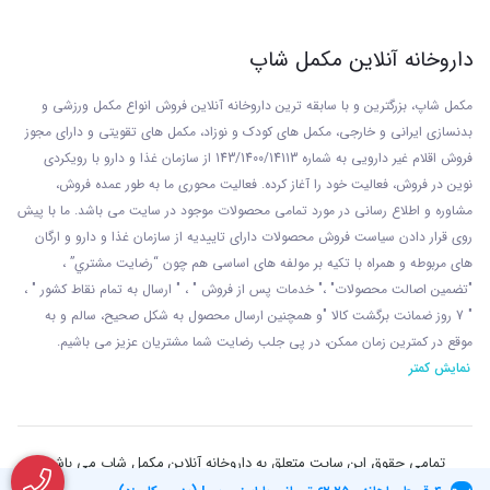
داروخانه آنلاین مکمل شاپ
مکمل شاپ، بزرگترین و با سابقه ترین داروخانه آنلاین فروش انواع مکمل ورزشی و
بدنسازی ایرانی و خارجی، مکمل های کودک و نوزاد، مکمل های تقویتی و دارای مجوز
فروش اقلام غیر دارویی به شماره 143/1400/14113 از
سازمان غذا و دارو با رويکردی
نوين در فروش، فعاليت خود را آغاز کرده. فعاليت محوری ما به طور عمده فروش،
مشاوره و اطلاع رسانی در مورد تمامی محصولات موجود در سایت می باشد. ما با پيش
روی قرار دادن سياست فروش محصولات دارای تاييديه از سازمان غذا و دارو و ارگان
های مربوطه و همراه با تکيه بر مولفه های اساسی هم چون “رضايت مشتري” ،
"تضمين اصالت محصولات" ،" خدمات پس از فروش " ، " ارسال به تمام نقاط کشور " ،
" 7 روز ضمانت برگشت کالا "و همچنين ارسال محصول به شکل صحيح، سالم و به
موقع در کمترين زمان ممکن، در پی جلب رضايت شما مشتريان عزیز می باشيم.
نمایش کمتر
تمامی حقوق این سایت متعلق به داروخانه آنلاین مکمل شاپ می باشد