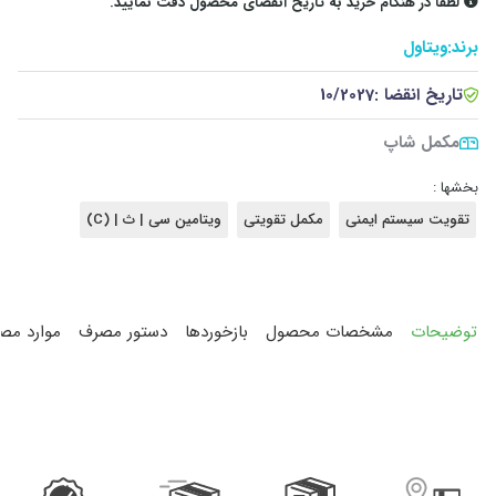
لطفا در هنگام خرید به تاریخ انقضای محصول دقت نمایید.
برند:
ویتاول
تاریخ انقضا :
10/2027
مکمل شاپ
بخشها :
تقویت سیستم ایمنی
مکمل تقویتی
ویتامین سی | ث | (C)
توضیحات
مشخصات محصول
بازخوردها
دستور مصرف
موارد مص