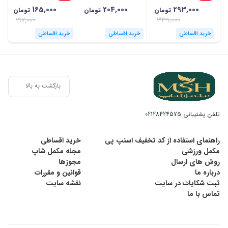
165,000
204,000
293,000
تومان
تومان
تومان
197,000
339,000
خرید اقساطی
خرید اقساطی
خرید اقساطی
بازگشت به بالا
تلفن پشتیبانی
02128424575
راهنمای استفاده از کد تخفیف اسنپ پی
خرید اقساطی
مکمل ورزشی
مجله مکمل شاپ
روش های ارسال
مجوزها
درباره ما
قوانین و مقررات
ثبت شکایات در سایت
نقشه سایت
تماس با ما