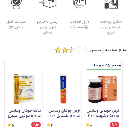
امکان پرداخت
7 روز ضمانت
ارسال با سریع
ضمانت اصل
در محل برای
بازگشت کالا
ترین روش
بودن کالا
تهران
ممکن
امتیاز شما به این محصول
محصولات مرتبط
قرص جویدنی ویتامین
قرص جوشان ویتامین
ساشه جوشان ویتامین
س
ث 500 دیکاویت - 30
ث 1000 نکستایل - 20
ث 500 نیوترون سیمرغ
عددی
عددی
دارو - 20 عددی
سی
%16
%14
5
3
0