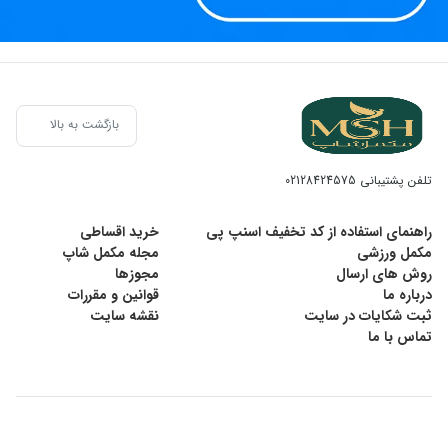
بازگشت به بالا
تلفن پشتیبانی
02128424575
راهنمای استفاده از کد تخفیف اسنپ پی
خرید اقساطی
مکمل ورزشی
مجله مکمل شاپ
روش های ارسال
مجوزها
درباره ما
قوانین و مقررات
ثبت شکایات در سایت
نقشه سایت
تماس با ما