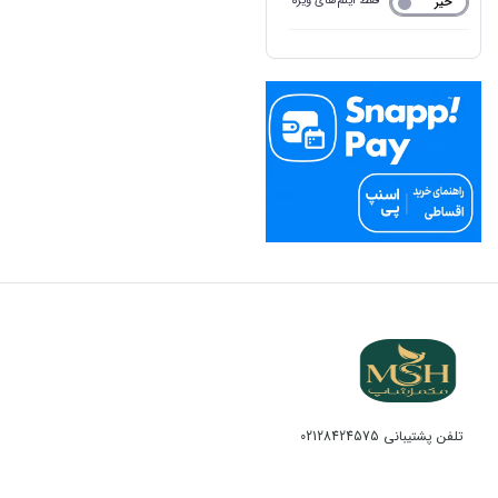
فقط آیتم‌های ویژه
خیر
بله
تلفن پشتیبانی
02128424575