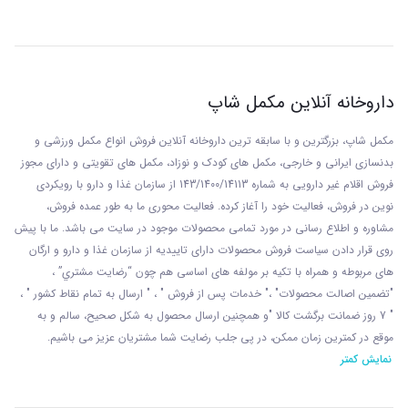
داروخانه آنلاین مکمل شاپ
مکمل شاپ، بزرگترین و با سابقه ترین داروخانه آنلاین فروش انواع مکمل ورزشی و
بدنسازی ایرانی و خارجی، مکمل های کودک و نوزاد، مکمل های تقویتی و دارای مجوز
فروش اقلام غیر دارویی به شماره 143/1400/14113 از
سازمان غذا و دارو با رويکردی
نوين در فروش، فعاليت خود را آغاز کرده. فعاليت محوری ما به طور عمده فروش،
مشاوره و اطلاع رسانی در مورد تمامی محصولات موجود در سایت می باشد. ما با پيش
روی قرار دادن سياست فروش محصولات دارای تاييديه از سازمان غذا و دارو و ارگان
های مربوطه و همراه با تکيه بر مولفه های اساسی هم چون “رضايت مشتري” ،
"تضمين اصالت محصولات" ،" خدمات پس از فروش " ، " ارسال به تمام نقاط کشور " ،
" 7 روز ضمانت برگشت کالا "و همچنين ارسال محصول به شکل صحيح، سالم و به
موقع در کمترين زمان ممکن، در پی جلب رضايت شما مشتريان عزیز می باشيم.
نمایش کمتر