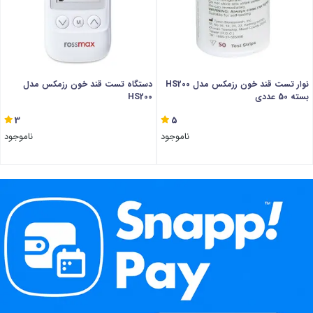
نوار تست قند خون رزمکس مدل HS200
دستگاه تست قند خون رزمکس مدل
بسته 50 عددی
HS200
3
5
ناموجود
ناموجود