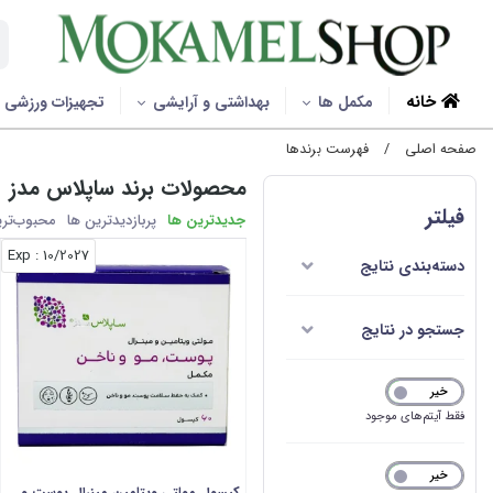
خانه
مکمل ها
بهداشتی و آرایشی
تجهیزات ورزشی
صفحه اصلی
/
فهرست برندها
محصولات برند ساپلاس مدز
فیلتر
جدیدترین ها
پربازدیدترین ها
محبوب‌‌تر
: Exp
10/2027
دسته‌بندی نتایج
جستجو در نتایج
خیر
بله
فقط آیتم‌های موجود
خیر
بله
کپسول مولتی ویتامین مینرال پوست و