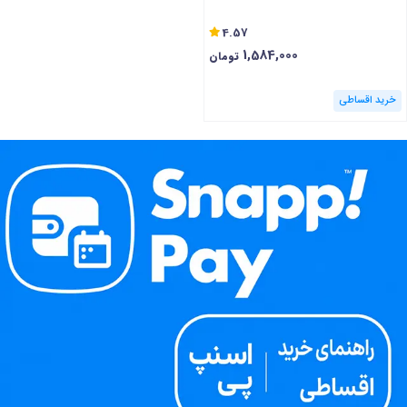
4.57
1,584,000
تومان
خرید اقساطی