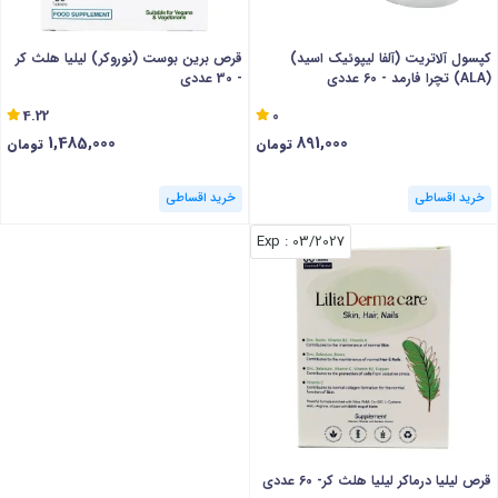
کپسول آلاتریت (آلفا لیپوئیک اسید)
قرص برین بوست (نوروکر) لیلیا هلث کر
(ALA) تچرا فارمد - 60 عددی
- 30 عددی
4.22
0
1,485,000
891,000
تومان
تومان
خرید اقساطی
خرید اقساطی
: Exp
03/2027
قرص لیلیا درماکر لیلیا هلث کر- 60 عددی