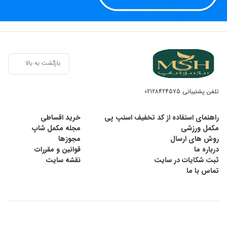
بازگشت به بالا
تلفن پشتیبانی
02128424575
راهنمای استفاده از کد تخفیف اسنپ پی
خرید اقساطی
مکمل ورزشی
مجله مکمل شاپ
روش های ارسال
مجوزها
درباره ما
قوانین و مقررات
ثبت شکایات در سایت
نقشه سایت
تماس با ما