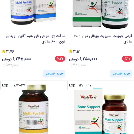
قرص جوینت ساپورت ویتالی تون - 60
سافت ژل مولتی فور هیم آقایان ویتالی
عددی
تون - 60 عددی
3.76
3.12
1,245,000
1,250,000
%20
%10
تومان
تومان
1,557,000
1,386,000
خرید اقساطی
خرید اقساطی
: Exp
07/2027
: Exp
12/2027