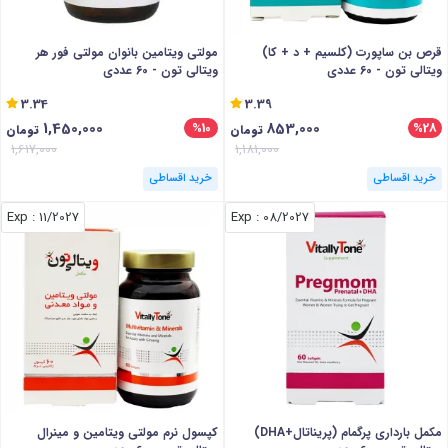
قرص بن ساپورت (کلسیم + د + کا)
مولتی ویتامین بانوان مولتی فور هر
ویتالی تون - 60 عددی
ویتالی تون - 60 عددی
3.34
3.39
1,450,000
853,000
%10
%28
تومان
تومان
1,617,000
1,181,000
خرید اقساطی
خرید اقساطی
: Exp
11/2027
: Exp
08/2027
مکمل بارداری پرگمام (پریناتال+DHA)
کپسول نرم مولتی ویتامین و مینرال