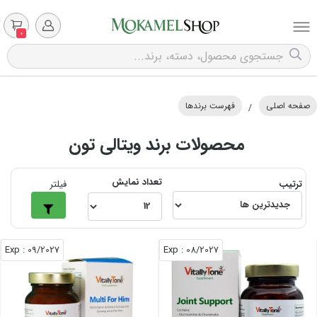
0
صفحه اصلی
فهرست برندها
/
محصولات برند ویتالی تون
تعداد نمایش
ترتیب
فیلتر
: Exp
09/2027
: Exp
08/2027