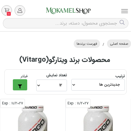
0
صفحه اصلی
فهرست برندها
/
محصولات برند ویتارگو(Vitargo)
تعداد نمایش
ترتیب
فیلتر
: Exp
11/2027
: Exp
11/2027