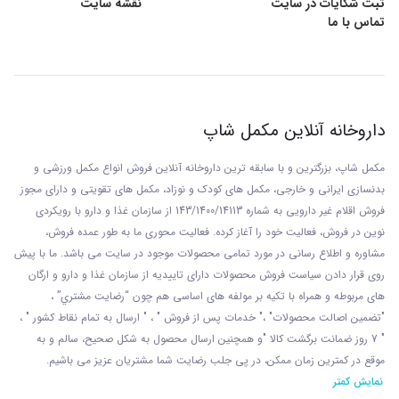
ثبت شکایات در سایت
نقشه سایت
تماس با ما
داروخانه آنلاین مکمل شاپ
مکمل شاپ، بزرگترین و با سابقه ترین داروخانه آنلاین فروش انواع مکمل ورزشی و
بدنسازی ایرانی و خارجی، مکمل های کودک و نوزاد، مکمل های تقویتی و دارای مجوز
فروش اقلام غیر دارویی به شماره 143/1400/14113 از
سازمان غذا و دارو با رويکردی
نوين در فروش، فعاليت خود را آغاز کرده. فعاليت محوری ما به طور عمده فروش،
مشاوره و اطلاع رسانی در مورد تمامی محصولات موجود در سایت می باشد. ما با پيش
روی قرار دادن سياست فروش محصولات دارای تاييديه از سازمان غذا و دارو و ارگان
های مربوطه و همراه با تکيه بر مولفه های اساسی هم چون “رضايت مشتري” ،
"تضمين اصالت محصولات" ،" خدمات پس از فروش " ، " ارسال به تمام نقاط کشور " ،
" 7 روز ضمانت برگشت کالا "و همچنين ارسال محصول به شکل صحيح، سالم و به
موقع در کمترين زمان ممکن، در پی جلب رضايت شما مشتريان عزیز می باشيم.
نمایش کمتر