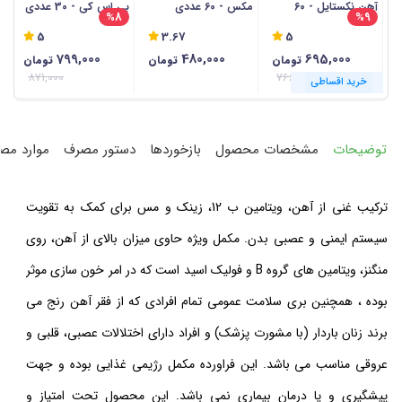
آهن نکستایل - 60
مکس - 60 عددی
بی اس کی - 30 عددی
3
%8
%9
عددی
لی
5
3.67
5
799,000
480,000
695,000
تومان
تومان
تومان
871,000
766,000
خرید اقساطی
خرید اقساطی
خرید اقساطی
خرید اقساطی
خرید اقساطی
خرید اقساطی
خرید اقساطی
خرید اقساطی
خرید اقساطی
خرید اقساطی
خرید اقساطی
خرید اقساطی
توضیحات
مشخصات محصول
بازخوردها
دستور مصرف
موارد مص
ترکیب غنی از آهن، ویتامین ب 12، زینک و مس برای کمک به تقویت
سیستم ایمنی و عصبی بدن. مکمل ویژه حاوی میزان بالای از آهن، روی
منگنز، ویتامین های گروه B و فولیک اسید است که در امر خون سازی موثر
بوده ، همچنین بری سلامت عمومی تمام افرادی که از فقر آهن رنج می
برند زنان باردار (با مشورت پزشک) و افراد دارای اختلالات عصبی، قلبی و
عروقی مناسب می باشد. این فراورده مکمل رژیمی غذایی بوده و جهت
پیشگیری و یا درمان بیماری نمی باشد. این محصول تحت امتیاز و