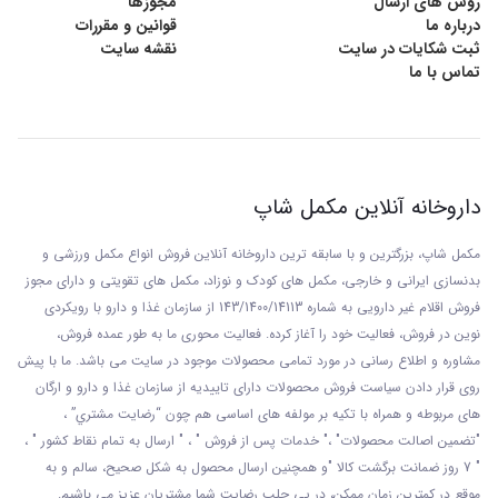
روش های ارسال
مجوزها
درباره ما
قوانین و مقررات
ثبت شکایات در سایت
نقشه سایت
تماس با ما
داروخانه آنلاین مکمل شاپ
مکمل شاپ، بزرگترین و با سابقه ترین داروخانه آنلاین فروش انواع مکمل ورزشی و
بدنسازی ایرانی و خارجی، مکمل های کودک و نوزاد، مکمل های تقویتی و دارای مجوز
فروش اقلام غیر دارویی به شماره 143/1400/14113 از
سازمان غذا و دارو با رويکردی
نوين در فروش، فعاليت خود را آغاز کرده. فعاليت محوری ما به طور عمده فروش،
مشاوره و اطلاع رسانی در مورد تمامی محصولات موجود در سایت می باشد. ما با پيش
روی قرار دادن سياست فروش محصولات دارای تاييديه از سازمان غذا و دارو و ارگان
های مربوطه و همراه با تکيه بر مولفه های اساسی هم چون “رضايت مشتري” ،
"تضمين اصالت محصولات" ،" خدمات پس از فروش " ، " ارسال به تمام نقاط کشور " ،
" 7 روز ضمانت برگشت کالا "و همچنين ارسال محصول به شکل صحيح، سالم و به
موقع در کمترين زمان ممکن، در پی جلب رضايت شما مشتريان عزیز می باشيم.