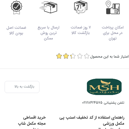
ندهید.
شرایط نگهداری:
امکان پرداخت
7 روز ضمانت
ارسال با سریع
ضمانت اصل
در جای خشک و خنک و دور از دسترس اطفال نگهداری شود.
در محل برای
بازگشت کالا
ترین روش
بودن کالا
تهران
ممکن
امتیاز شما به این محصول
بازگشت به بالا
تلفن پشتیبانی
02128424575
راهنمای استفاده از کد تخفیف اسنپ پی
خرید اقساطی
مکمل ورزشی
مجله مکمل شاپ