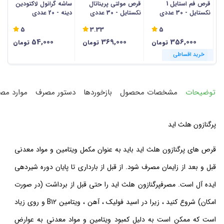
قرص فم استایل 1
قرص مولتی پریناتال
ساشه گرانول لاکتودین
ک
نکستایل - 30 عددی
نکستایل - 30 عددی
دینه - 20 عددی
ار
5
3.33
5
54,000
369,000
356,000
تومان
تومان
تومان
خرید اقساطی
خرید اقساطی
خرید اقساطی
خرید اقساطی
خرید اقساطی
خرید اقساطی
خرید اقساطی
خرید اقساطی
خرید اقساطی
خرید اقساطی
خرید اقساطی
خرید اقساطی
توضیحات
مشخصات محصول
بازخوردها
دستور مصرف
موارد مص
پرگنازون هلث اید
قرص های پرگنازون هلث اید باید به عنوان مکمل ویتامین و مواد معدنی
قبل و بعد از زایمان مصرف شود. از قبل از بارداری تا پایان دوره شیردهی
ایده آل است. مصرفپرگنازون هلث اید را حتی قبل از برداشت (در صورت
امکان) شروع کنید ، زیرا در اسید فولیک ، آهن ، ویتامین B12 و روی زیاد
است که ممکن است به دلیل کمبود ویتامین و مواد معدنی به عوارض