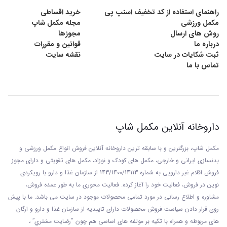
راهنمای استفاده از کد تخفیف اسنپ پی
خرید اقساطی
مکمل ورزشی
مجله مکمل شاپ
روش های ارسال
مجوزها
درباره ما
قوانین و مقررات
ثبت شکایات در سایت
نقشه سایت
تماس با ما
داروخانه آنلاین مکمل شاپ
مکمل شاپ، بزرگترین و با سابقه ترین داروخانه آنلاین فروش انواع مکمل ورزشی و
بدنسازی ایرانی و خارجی، مکمل های کودک و نوزاد، مکمل های تقویتی و دارای مجوز
فروش اقلام غیر دارویی به شماره 143/1400/14113 از
سازمان غذا و دارو با رويکردی
نوين در فروش، فعاليت خود را آغاز کرده. فعاليت محوری ما به طور عمده فروش،
مشاوره و اطلاع رسانی در مورد تمامی محصولات موجود در سایت می باشد. ما با پيش
روی قرار دادن سياست فروش محصولات دارای تاييديه از سازمان غذا و دارو و ارگان
های مربوطه و همراه با تکيه بر مولفه های اساسی هم چون “رضايت مشتري” ،