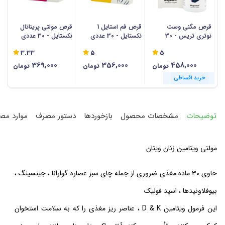
قرص مگنی وست
قرص فم استایل 1
قرص مولتی پریناتال
س
نوتری تریس - 30
نکستایل - 30 عددی
نکستایل - 30 عددی
دین
عددی
3.33
5
5
369,000
356,000
458,000
تومان
تومان
تومان
خرید اقساطی
خرید اقساطی
خرید اقساطی
خرید اقساطی
خرید اقساطی
خرید اقساطی
خرید اقساطی
خرید اقساطی
خرید اقساطی
خرید اقساطی
خرید اقساطی
خرید اقساطی
توضیحات
مشخصات محصول
بازخوردها
دستور مصرف
موارد مص
مولتی ویتامین زنان ویتان
حاوی 30 ماده مغذی ضروری از جمله چای سبز عصاره گوارانا ، جینسینگ ،
بیوفلاونیدها ، اسید فولیک
این فرمول ویتامین D & K ، عناصر ریز مغذی را که به سلامت استخوان