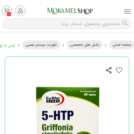
0
صفحه اصلی
مکمل های تخصصی
تقویت سیستم عصبی
/
/
/
قرص 5 اچ تی پی (5-HTP) یوروویتال - 60 عددی