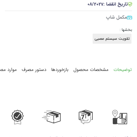
تاریخ انقضا :
08/2027
مکمل شاپ
بخشها :
تقویت سیستم عصبی
توضیحات
مشخصات محصول
بازخوردها
دستور مصرف
موارد مص