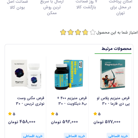
امکان پرداخت
7 روز ضمانت
ارسال با سریع
ضمانت اصل
در محل برای
بازگشت کالا
ترین روش
بودن کالا
تهران
ممکن
امتیاز شما به این محصول
محصولات مرتبط
قرص منیزیم پلاس او
قرص منیزیم 400 +
قرص مگنی وست
ق
پی دی فارما - 30
ب6 دیکاویت - 30
نوتری تریس - 30
نک
عددی
عددی
عددی
5
5
5
458,000
592,000
577,000
تومان
تومان
تومان
خرید اقساطی
خرید اقساطی
خرید اقساطی