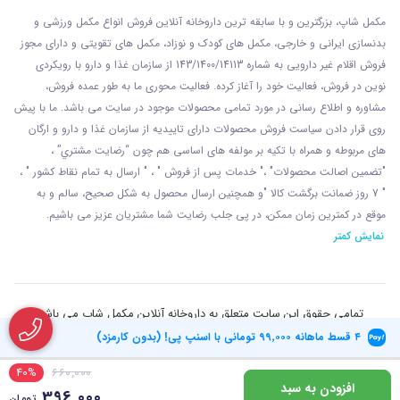
مکمل شاپ، بزرگترین و با سابقه ترین داروخانه آنلاین فروش انواع مکمل ورزشی و
بدنسازی ایرانی و خارجی، مکمل های کودک و نوزاد، مکمل های تقویتی و دارای مجوز
فروش اقلام غیر دارویی به شماره 143/1400/14113 از
سازمان غذا و دارو با رويکردی
نوين در فروش، فعاليت خود را آغاز کرده. فعاليت محوری ما به طور عمده فروش،
مشاوره و اطلاع رسانی در مورد تمامی محصولات موجود در سایت می باشد. ما با پيش
روی قرار دادن سياست فروش محصولات دارای تاييديه از سازمان غذا و دارو و ارگان
های مربوطه و همراه با تکيه بر مولفه های اساسی هم چون “رضايت مشتري” ،
"تضمين اصالت محصولات" ،" خدمات پس از فروش " ، " ارسال به تمام نقاط کشور " ،
" 7 روز ضمانت برگشت کالا "و همچنين ارسال محصول به شکل صحيح، سالم و به
موقع در کمترين زمان ممکن، در پی جلب رضايت شما مشتريان عزیز می باشيم.
نمایش کمتر
تمامی حقوق این سایت متعلق به داروخانه آنلاین مکمل شاپ می باشد
۴ قسط ماهانه
۹۹٬۰۰۰
تومانی با اسنپ پی! (بدون کارمزد)
40%
660,000
افزودن به سبد
396,000
تومان