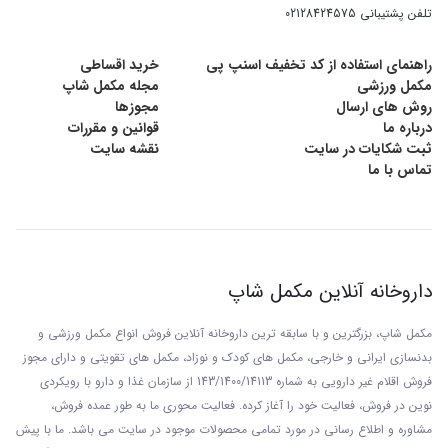
تلفن پشتیبانی
02128424575
راهنمای استفاده از کد تخفیف اسنپ پی
خرید اقساطی
مکمل ورزشی
مجله مکمل شاپ
روش های ارسال
مجوزها
درباره ما
قوانین و مقررات
ثبت شکایات در سایت
نقشه سایت
تماس با ما
داروخانه آنلاین مکمل شاپ
مکمل شاپ، بزرگترین و با سابقه ترین داروخانه آنلاین فروش انواع مکمل ورزشی و
بدنسازی ایرانی و خارجی، مکمل های کودک و نوزاد، مکمل های تقویتی و دارای مجوز
فروش اقلام غیر دارویی به شماره 143/1400/14113 از
سازمان غذا و دارو با رويکردی
نوين در فروش، فعاليت خود را آغاز کرده. فعاليت محوری ما به طور عمده فروش،
مشاوره و اطلاع رسانی در مورد تمامی محصولات موجود در سایت می باشد. ما با پيش