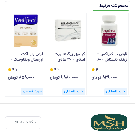
محصولات مرتبط
قرص ب کمپلکس +
کپسول پیگمنتا ویت
قرص ول فکت
ق
زینک نکستایل - 60
اسکای - 30 عددی
اورجینال ویتالوجیک -
عددی
30 عددی
وی
4.2
4.2
4
858,000
1,880,000
831,000
تومان
تومان
تومان
خرید اقساطی
خرید اقساطی
خرید اقساطی
بازگشت به بالا