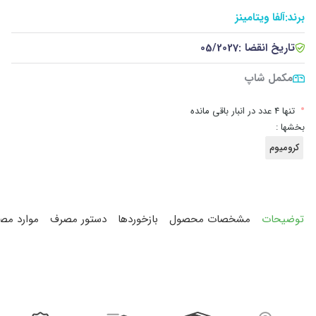
برند:
آلفا ویتامینز
تاریخ انقضا :
05/2027
مکمل شاپ
•
تنها 4 عدد در انبار باقی مانده
بخشها :
کرومیوم
توضیحات
مشخصات محصول
بازخوردها
دستور مصرف
موارد مص