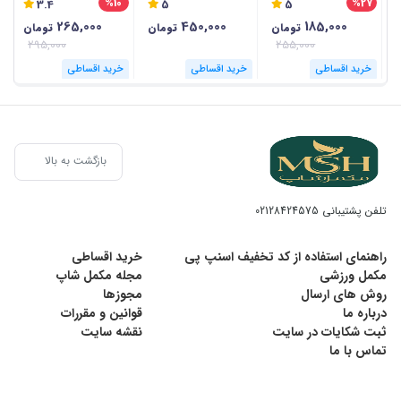
%10
%27
3.4
5
5
ع
265,000
450,000
185,000
تومان
تومان
تومان
295,000
255,000
خرید اقساطی
خرید اقساطی
خرید اقساطی
بازگشت به بالا
تلفن پشتیبانی
02128424575
راهنمای استفاده از کد تخفیف اسنپ پی
خرید اقساطی
مکمل ورزشی
مجله مکمل شاپ
روش های ارسال
مجوزها
درباره ما
قوانین و مقررات
ثبت شکایات در سایت
نقشه سایت
تماس با ما