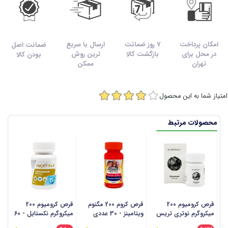
امکان پرداخت
7 روز ضمانت
ارسال با سریع
ضمانت اصل
در محل برای
بازگشت کالا
ترین روش
بودن کالا
تهران
ممکن
امتیاز شما به این محصول
محصولات مرتبط
قرص کرومیوم 200
قرص کروم 200 مگنوم
قرص کرومیوم 200
ق
میکروگرم نوتری تریس
ویتامینز - 30 عددی
میکروگرم نکستایل - 60
- 30 عددی
عددی