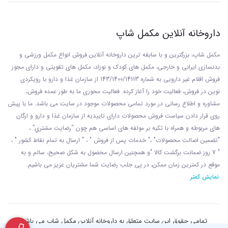
داروخانه آنلاین مکمل شاپ
مکمل شاپ، بزرگترین و با سابقه ترین داروخانه آنلاین فروش انواع مکمل ورزشی و
بدنسازی ایرانی و خارجی، مکمل های کودک و نوزاد، مکمل های تقویتی و دارای مجوز
فروش اقلام غیر دارویی به شماره 143/1400/14113 از
سازمان غذا و دارو با رويکردی
نوين در فروش، فعاليت خود را آغاز کرده. فعاليت محوری ما به طور عمده فروش،
مشاوره و اطلاع رسانی در مورد تمامی محصولات موجود در سایت می باشد. ما با پيش
روی قرار دادن سياست فروش محصولات دارای تاييديه از سازمان غذا و دارو و ارگان
های مربوطه و همراه با تکيه بر مولفه های اساسی هم چون “رضايت مشتري” ،
"تضمين اصالت محصولات" ،" خدمات پس از فروش " ، " ارسال به تمام نقاط کشور " ،
" 7 روز ضمانت برگشت کالا "و همچنين ارسال محصول به شکل صحيح، سالم و به
موقع در کمترين زمان ممکن، در پی جلب رضايت شما مشتريان عزیز می باشيم.
نمایش کمتر
تمامی حقوق این سایت متعلق به داروخانه آنلاین مکمل شاپ می باشد