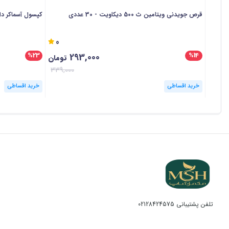
قرص جویدنی ویتامین ث 500 دیکاویت - 30 عددی
کپسول آسماکر دارو ا
0
293,000
%23
%14
تومان
339,000
خرید اقساطی
خرید اقساطی
تلفن پشتیبانی
02128424575