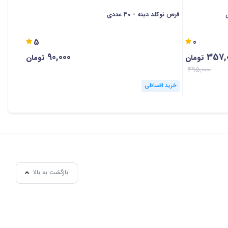
قرص نوکلد دینه - 30 عددی
کپسول هلی 
5
0
90,000
357,
%3
تومان
تومان
495,000
خرید اقساطی
خرید ا
بازگشت به بالا