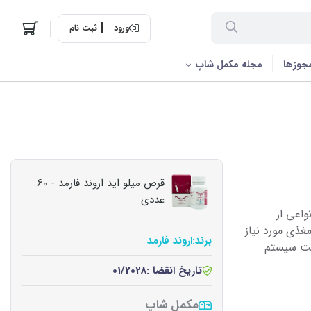
ورود
ثبت نام
جوزها
مجله مکمل شاپ
قرص میلو اید اروند فارمد - 60
عددی
اعی از
غذی مورد نیاز
برند:
اروند فارمد
یت سیستم
تاریخ انقضا :
01/2028
مکمل شاپ