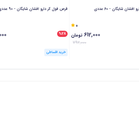
فشان شایگان - 60 عددی
قرص فول کر دارو افشان شایگان - 90 عددی
0
000
612,000
%28
تومان
792,000
خرید اقساطی