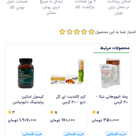
امکان پرداخت
7 روز ضمانت
ارسال با سریع
ضمانت اصل
در محل برای
بازگشت کالا
ترین روش
بودن کالا
تهران
ممکن
امتیاز شما به این محصول
محصولات مرتبط
پماد الیووهانی نیکا -
کرم کالندیت ای گل
کپسول اسکین
30 گرمی
دارو - 30 گرمی
برایتنینگ دایونیکس
گ
فارما - 60 عددی
3
5
5
1,907,000
170,000
350,000
تومان
تومان
تومان
خرید اقساطی
خرید اقساطی
خرید اقساطی