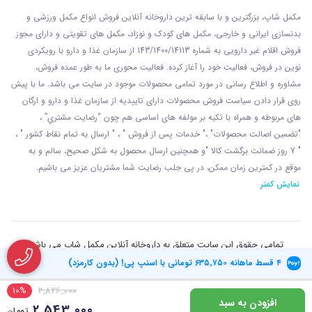
مکمل شاپ، بزرگترین و با سابقه ترین داروخانه آنلاین فروش انواع مکمل ورزشی و
بدنسازی ایرانی و خارجی، مکمل های کودک و نوزاد، مکمل های تقویتی و دارای مجوز
فروش اقلام غیر دارویی به شماره 143/1400/14113 از
سازمان غذا و دارو با رويکردی
نوين در فروش، فعاليت خود را آغاز کرده. فعاليت محوری ما به طور عمده فروش،
مشاوره و اطلاع رسانی در مورد تمامی محصولات موجود در سایت می باشد. ما با پيش
روی قرار دادن سياست فروش محصولات دارای تاييديه از سازمان غذا و دارو و ارگان
های مربوطه و همراه با تکيه بر مولفه های اساسی هم چون “رضايت مشتري” ،
"تضمين اصالت محصولات" ،" خدمات پس از فروش " ، " ارسال به تمام نقاط کشور " ،
" 7 روز ضمانت برگشت کالا "و همچنين ارسال محصول به شکل صحيح، سالم و به
موقع در کمترين زمان ممکن، در پی جلب رضايت شما مشتريان عزیز می باشيم.
نمایش کمتر
تمامی حقوق این سایت متعلق به داروخانه آنلاین مکمل شاپ می باشد
۴ قسط ماهانه
۶۳۵٬۷۵۰
تومانی با اسنپ پی! (بدون کارمزد)
10%
2,826,000
افزودن به سبد
2,543,000
تومان