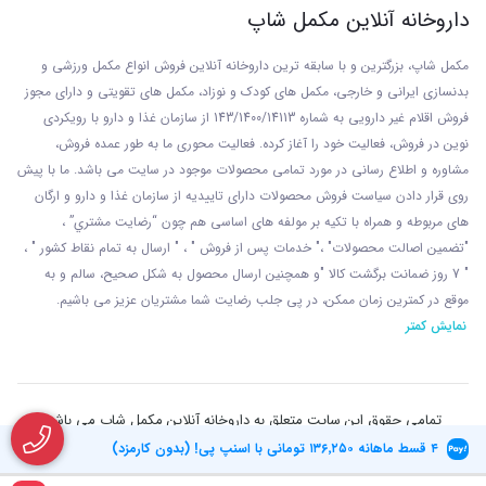
داروخانه آنلاین مکمل شاپ
مکمل شاپ، بزرگترین و با سابقه ترین داروخانه آنلاین فروش انواع مکمل ورزشی و
بدنسازی ایرانی و خارجی، مکمل های کودک و نوزاد، مکمل های تقویتی و دارای مجوز
فروش اقلام غیر دارویی به شماره 143/1400/14113 از
سازمان غذا و دارو با رويکردی
نوين در فروش، فعاليت خود را آغاز کرده. فعاليت محوری ما به طور عمده فروش،
مشاوره و اطلاع رسانی در مورد تمامی محصولات موجود در سایت می باشد. ما با پيش
روی قرار دادن سياست فروش محصولات دارای تاييديه از سازمان غذا و دارو و ارگان
های مربوطه و همراه با تکيه بر مولفه های اساسی هم چون “رضايت مشتري” ،
"تضمين اصالت محصولات" ،" خدمات پس از فروش " ، " ارسال به تمام نقاط کشور " ،
" 7 روز ضمانت برگشت کالا "و همچنين ارسال محصول به شکل صحيح، سالم و به
موقع در کمترين زمان ممکن، در پی جلب رضايت شما مشتريان عزیز می باشيم.
نمایش کمتر
تمامی حقوق این سایت متعلق به داروخانه آنلاین مکمل شاپ می باشد
۴ قسط ماهانه
۱۳۶٬۲۵۰
تومانی با اسنپ پی! (بدون کارمزد)