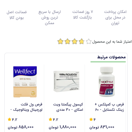
امکان پرداخت
7 روز ضمانت
ارسال با سریع
ضمانت اصل
در محل برای
بازگشت کالا
ترین روش
بودن کالا
تهران
ممکن
امتیاز شما به این محصول
محصولات مرتبط
قرص ب کمپلکس +
کپسول پیگمنتا ویت
قرص ول فکت
ق
زینک نکستایل - 60
اسکای - 30 عددی
اورجینال ویتالوجیک -
عددی
30 عددی
وی
4.2
4.2
4
858,000
1,880,000
831,000
تومان
تومان
تومان