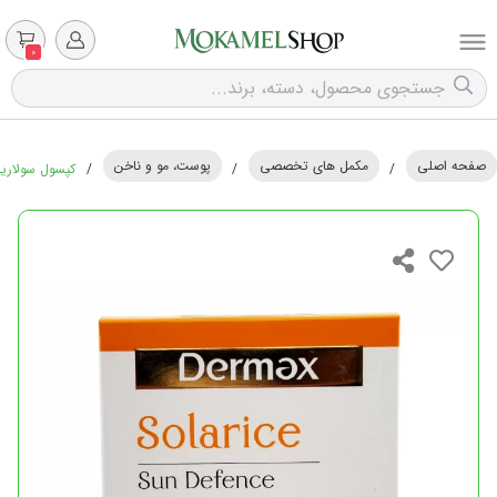
0
صفحه اصلی
مکمل های تخصصی
پوست، مو و ناخن
/
/
/
کپسول سولاریس د