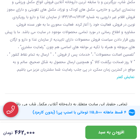
مکمل شاپ، بزرگترین و با سابقه ترین داروخانه آنلاین فروش انواع مکمل ورزشی و
بدنسازی ایرانی و خارجی، مکمل های کودک و نوزاد، مکمل های تقویتی و دارای مجوز
فروش اقلام غیر دارویی به شماره 143/1400/14113 از
سازمان غذا و دارو با رويکردی
نوين در فروش، فعاليت خود را آغاز کرده. فعاليت محوری ما به طور عمده فروش،
مشاوره و اطلاع رسانی در مورد تمامی محصولات موجود در سایت می باشد. ما با پيش
روی قرار دادن سياست فروش محصولات دارای تاييديه از سازمان غذا و دارو و ارگان
های مربوطه و همراه با تکيه بر مولفه های اساسی هم چون “رضايت مشتري” ،
"تضمين اصالت محصولات" ،" خدمات پس از فروش " ، " ارسال به تمام نقاط کشور " ،
" 7 روز ضمانت برگشت کالا "و همچنين ارسال محصول به شکل صحيح، سالم و به
موقع در کمترين زمان ممکن، در پی جلب رضايت شما مشتريان عزیز می باشيم.
نمایش کمتر
تمامی حقوق این سایت متعلق به داروخانه آنلاین مکمل شاپ می باشد
۴ قسط ماهانه
۱۱۵٬۵۰۰
تومانی با اسنپ پی! (بدون کارمزد)
462,000
افزودن به سبد
تومان