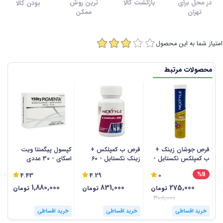
در محل برای
بازگشت کالا
ترین روش
بودن کالا
تهران
ممکن
امتیاز شما به این محصول
محصولات مرتبط
قرص جوشان زینک +
قرص ب کمپلکس +
کپسول پیگمنتا ویت
ق
ب کمپلکس نکستایل -
زینک نکستایل - 60
اسکای - 30 عددی
ا
20 عددی
عددی
30 
%11
4.43
4.29
0
1,880,000
831,000
275,000
تومان
تومان
تومان
308,000
خرید اقساطی
خرید اقساطی
خرید اقساطی