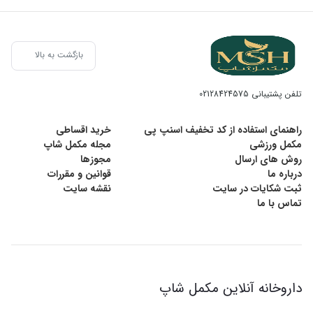
بازگشت به بالا
تلفن پشتیبانی
02128424575
راهنمای استفاده از کد تخفیف اسنپ پی
خرید اقساطی
مکمل ورزشی
مجله مکمل شاپ
روش های ارسال
مجوزها
درباره ما
قوانین و مقررات
ثبت شکایات در سایت
نقشه سایت
تماس با ما
داروخانه آنلاین مکمل شاپ