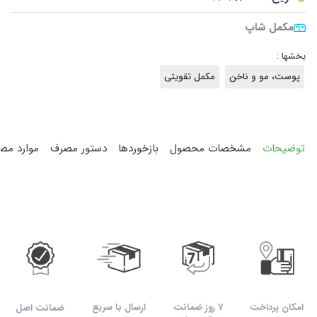
مکمل شاپ
بخشها :
پوست، مو و ناخن
مکمل تقویتی
توضیحات
مشخصات محصول
بازخوردها
دستور مصرف
موارد مص
امکان پرداخت
7 روز ضمانت
ارسال با سریع
ضمانت اصل