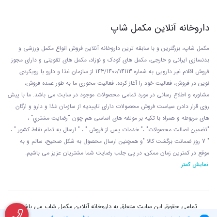
داروخانه آنلاین مکمل شاپ
مکمل شاپ، بزرگترین و با سابقه ترین داروخانه آنلاین فروش انواع مکمل ورزشی و
بدنسازی ایرانی و خارجی، مکمل های کودک و نوزاد، مکمل های تقویتی و دارای مجوز
فروش اقلام غیر دارویی به شماره 143/1400/14113 از
سازمان غذا و دارو با رويکردی
نوين در فروش، فعاليت خود را آغاز کرده. فعاليت محوری ما به طور عمده فروش،
مشاوره و اطلاع رسانی در مورد تمامی محصولات موجود در سایت می باشد. ما با پيش
روی قرار دادن سياست فروش محصولات دارای تاييديه از سازمان غذا و دارو و ارگان
های مربوطه و همراه با تکيه بر مولفه های اساسی هم چون “رضايت مشتري” ،
"تضمين اصالت محصولات" ،" خدمات پس از فروش " ، " ارسال به تمام نقاط کشور " ،
" 7 روز ضمانت برگشت کالا "و همچنين ارسال محصول به شکل صحيح، سالم و به
موقع در کمترين زمان ممکن، در پی جلب رضايت شما مشتريان عزیز می باشيم.
نمایش کمتر
تمامی حقوق این سایت متعلق به داروخانه آنلاین مکمل شاپ می باشد