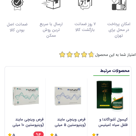
امکان پرداخت
7 روز ضمانت
ارسال با سریع
ضمانت اصل
در محل برای
بازگشت کالا
ترین روش
بودن کالا
تهران
ممکن
امتیاز شما به این محصول
محصولات مرتبط
کپسول آشواگاندا و
قرص وینچی مایند
قرص وینچی مایند
ق
فلفل سیاه آمیتیس
(وینپوستین 5 میلی
(وینپوستین 10 میلی
نیک دارو - 60 عددی
گرم) تچرا فارمد - 50
گرم) تچرا فارمد - 50
ع
%4
5
5
4
عددی
عددی