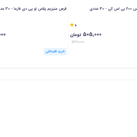
3 عددی
قرص منیزیم پلاس او پی دی فارما - 30 عددی
0
000
505,000
تومان
561,000
خرید اقساطی