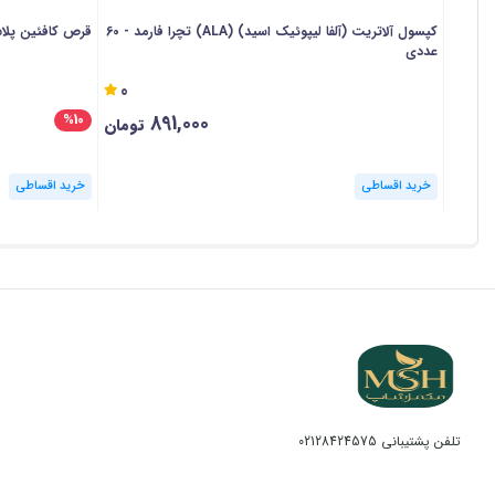
کپسول آلاتریت (آلفا لیپوئیک اسید) (ALA) تچرا فارمد - 60
قرص کافئین پلاس 200 بی اس کی - 0
عددی
0
891,000
%10
تومان
خرید اقساطی
خرید اقساطی
تلفن پشتیبانی
02128424575