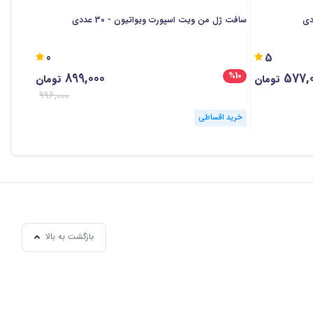
سافت ژل من ویت اسپورت ویواتیون - 30 عددی
قرص جویدنی وی
0
5
899,000
577,
%14
%10
تومان
تومان
996,000
خرید اقساطی
خرید ا
بازگشت به بالا