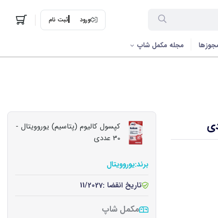
ورود
ثبت نام
جوزها
مجله مکمل شاپ
کپسول کالیوم (پتاسیم) یوروویتال -
30 عددی
برند:
یوروویتال
تاریخ انقضا :
11/2027
مکمل شاپ