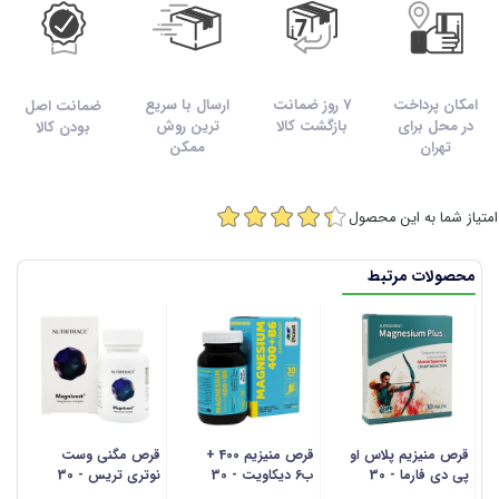
امکان پرداخت
7 روز ضمانت
ارسال با سریع
ضمانت اصل
در محل برای
بازگشت کالا
ترین روش
بودن کالا
تهران
ممکن
امتیاز شما به این محصول
محصولات مرتبط
قرص منیزیم پلاس او
قرص منیزیم 400 +
قرص مگنی وست
پی دی فارما - 30
ب6 دیکاویت - 30
نوتری تریس - 30
گ
عددی
عددی
عددی
20 