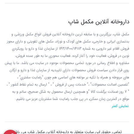
داروخانه آنلاین مکمل شاپ
مکمل شاپ، بزرگترین و با سابقه ترین داروخانه آنلاین فروش انواع مکمل ورزشی و
بدنسازی ایرانی و خارجی، مکمل های کودک و نوزاد، مکمل های تقویتی و دارای مجوز
فروش اقلام غیر دارویی به شماره 143/1400/14113 از
سازمان غذا و دارو با رويکردی
نوين در فروش، فعاليت خود را آغاز کرده. فعاليت محوری ما به طور عمده فروش،
مشاوره و اطلاع رسانی در مورد تمامی محصولات موجود در سایت می باشد. ما با پيش
روی قرار دادن سياست فروش محصولات دارای تاييديه از سازمان غذا و دارو و ارگان
های مربوطه و همراه با تکيه بر مولفه های اساسی هم چون “رضايت مشتري” ،
"تضمين اصالت محصولات" ،" خدمات پس از فروش " ، " ارسال به تمام نقاط کشور " ،
" 7 روز ضمانت برگشت کالا "و همچنين ارسال محصول به شکل صحيح، سالم و به
موقع در کمترين زمان ممکن، در پی جلب رضايت شما مشتريان عزیز می باشيم.
نمایش کمتر
تمامی حقوق این سایت متعلق به داروخانه آنلاین مکمل شاپ می باشد