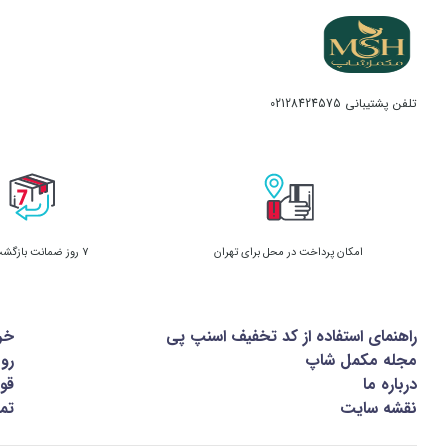
تلفن پشتیبانی
02128424575
امکان پرداخت در محل برای تهران
7 روز ضمانت بازگشت کالا
راهنمای استفاده از کد تخفیف اسنپ پی
خر
مجله مکمل شاپ
رو
درباره ما
قوا
نقشه سایت
تما