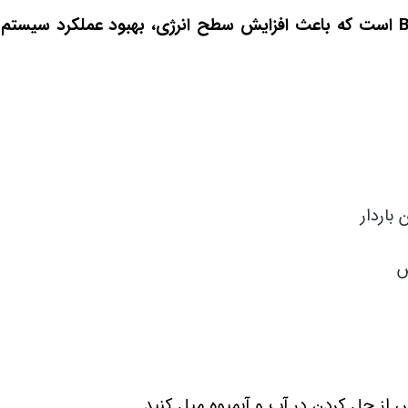
، ویال خوراکی منیزیم و ویتامین B6 است که باعث افزایش سطح انرژی، بهبود عملکرد س
باردار
ش