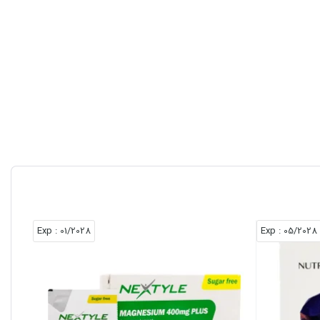
ه‌دلایل
یز مغذی‌
منیزیم و
: Exp
01/2028
: Exp
05/2028
ی، کاهش