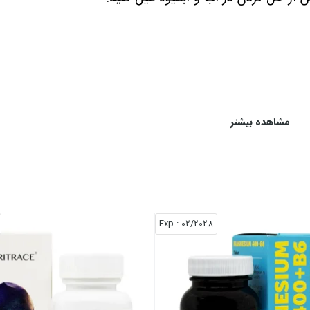
افت عملکرد جسمی و کاهش توانایی‌ ذهنی همراه است و ب
مشاهده بیشتر
ود برخی ریز مغذی‌ها مانند منیزیم اشاره کرد. کمبود این ر
نی را به‌دنبال دارد.
منیزیم شات یوروویتال
، ویال خوراکی 
: Exp
02/2028
 حفظ عملکرد سیستم عصبی-عضلانی را بر عهده دارد. خستگ