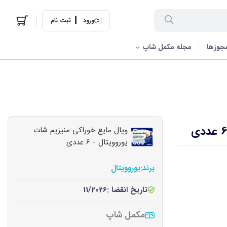
ورود
ثبت نام
جوزها
مجله مکمل شاپ
ویال مایع خوراکی منیزیم شات
یوروویتال - 6 عددی
برند:
یوروویتال
تاریخ انقضا :
11/2026
مکمل شاپ