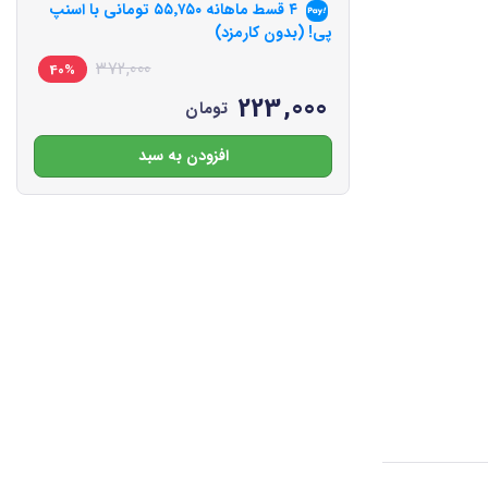
۴ قسط ماهانه
۵۵٬۷۵۰
تومانی با اسنپ
پی! (بدون کارمزد)
372,000
40%
223,000
تومان
افزودن به سبد