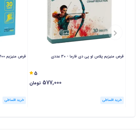
سطح انرژی و گرفتگی‌های عضلانی از عوارض کمبود منیزیم
رفع گرفتگی‌ عضلات کمک می‌کند. به‌همین دلیل منیزیم، مکمل
همچنین مطالعات متعددی نشان می‌دهند که تخلیه منیزیم
اضطراب است و دریافت مکمل منیزیم می‌تواند به کاهش 
قرص منیزیم پلاس او پی دی فارما - 30 عددی
قرص منیزیم 400 + ب6 دیکاویت - 30 عددی
5
نیز موثر باشد.
577,000
تومان
ویتامین B6:
خرید اقساطی
خرید اقساطی
این ویتامین در بسیاری از اعمال حیاتی بدن از جمله مت
به‌طوری‌که کمبود B6 باعث خستگی، اختلالات
به‌علاوه مصرف ویتامین B6 اثرات منیزیم را در بهبود عملکرد ورزشی و تسکین علائم PMS تقویت می‌کند.