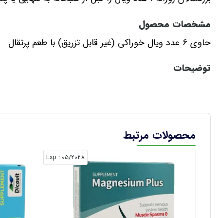
مشخصات محصول
حاوی 6 عدد ویال خوراکی (غیر قابل تزریق) با طعم پرتقال
توضیحات
احساس ضعف، خستگی، اضطراب و کمبود انرژی در بدن با 
متفاوتی ایجاد می‌شود. از جمله این دلایل می‌توان به کمب
عوارضی همچون کاهش انرژی، اختلالات عصبی و گرفتگی‌ عضلا
محصولات مرتبط
ویتامین B6 است که باعث افزایش سطح انرژی، بهبود عملکرد سیستم عصبی و حفظ سلامت عضلات می‌شود.
: Exp
05/2028
منیزیم:
از ضروری‌ترین مواد معدنی است که وظایف مهمی از جمله